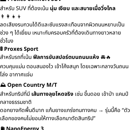
สำหรับ SUV ที่ต้องเน้น
นุ่ม เงียบ และสบายเมื่อวิ่งไกล
👨‍👩‍👧‍👦
ลดเสียงรบกวนได้ดีและซับแรงสะเทือนจากผิวถนนหยาบเป็น
ช่วง ๆ ได้เยี่ยม เหมาะกับครอบครัวที่ต้องเดินทางยาวหลาย
ชั่วโมง
🚦
Proxes Sport
สำหรับรถที่เน้น
ฟีลการขับสปอร์ตบนถนนแห้ง
🚘🔥
ควบคุมแม่น ตอบสนองไว เข้าโค้งสนุก โดยเฉพาะกลางวันถนน
โล่ง อากาศแจ่ม
⛰️
Open Country M/T
สำหรับทริปที่มี
เส้นทางลุยโหดจริง
เช่น ขึ้นดอย เข้าป่า แคมป์
กลางธรรมชาติ
ดอกยางกัดพื้นดีมาก แก้มยางแกร่งทนทางคม → รุ่นนี้คือ “ตัว
เลือกของคนไม่ยอมให้ทางเลือกมาตัดสินทริป”
⛽
NanoEnergy 3