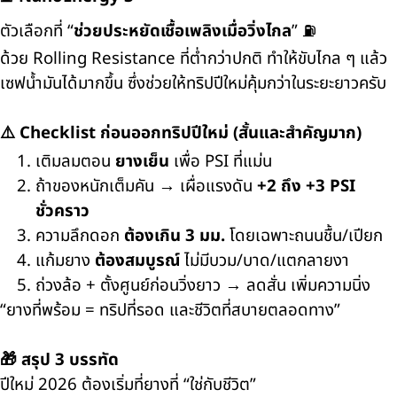
ตัวเลือกที่ “
ช่วยประหยัดเชื้อเพลิงเมื่อวิ่งไกล
” ⛽
ด้วย Rolling Resistance ที่ต่ำกว่าปกติ ทำให้ขับไกล ๆ แล้ว
เซฟน้ำมันได้มากขึ้น ซึ่งช่วยให้ทริปปีใหม่คุ้มกว่าในระยะยาวครับ
⚠️ Checklist ก่อนออกทริปปีใหม่ (สั้นและสำคัญมาก)
เติมลมตอน
ยางเย็น
เพื่อ PSI ที่แม่น
ถ้าของหนักเต็มคัน → เผื่อแรงดัน
+2 ถึง +3 PSI
ชั่วคราว
ความลึกดอก
ต้องเกิน 3 มม.
โดยเฉพาะถนนชื้น/เปียก
แก้มยาง
ต้องสมบูรณ์
ไม่มีบวม/บาด/แตกลายงา
ถ่วงล้อ + ตั้งศูนย์ก่อนวิ่งยาว → ลดสั่น เพิ่มความนิ่ง
“ยางที่พร้อม = ทริปที่รอด และชีวิตที่สบายตลอดทาง”
🎁 สรุป 3 บรรทัด
ปีใหม่ 2026 ต้องเริ่มที่ยางที่ “ใช่กับชีวิต”