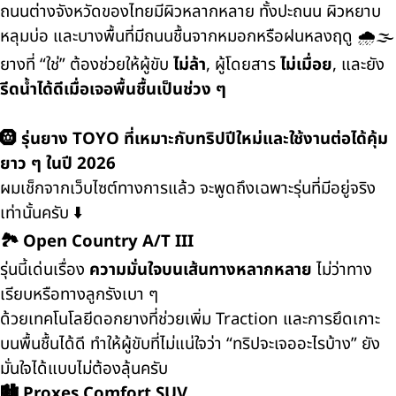
ถนนต่างจังหวัดของไทยมีผิวหลากหลาย ทั้งปะถนน ผิวหยาบ
หลุมบ่อ และบางพื้นที่มีถนนชื้นจากหมอกหรือฝนหลงฤดู 🌧️🌫️
ยางที่ “ใช่” ต้องช่วยให้ผู้ขับ
ไม่ล้า
, ผู้โดยสาร
ไม่เมื่อย
, และยัง
รีดน้ำได้ดีเมื่อเจอพื้นชื้นเป็นช่วง ๆ
🛞 รุ่นยาง TOYO ที่เหมาะกับทริปปีใหม่และใช้งานต่อได้คุ้ม
ยาว ๆ ในปี 2026
ผมเช็กจากเว็บไซต์ทางการแล้ว จะพูดถึงเฉพาะรุ่นที่มีอยู่จริง
เท่านั้นครับ ⬇️
🏞️
Open Country A/T III
รุ่นนี้เด่นเรื่อง
ความมั่นใจบนเส้นทางหลากหลาย
ไม่ว่าทาง
เรียบหรือทางลูกรังเบา ๆ
ด้วยเทคโนโลยีดอกยางที่ช่วยเพิ่ม Traction และการยึดเกาะ
บนพื้นชื้นได้ดี ทำให้ผู้ขับที่ไม่แน่ใจว่า “ทริปจะเจออะไรบ้าง” ยัง
มั่นใจได้แบบไม่ต้องลุ้นครับ
🏙️
Proxes Comfort SUV