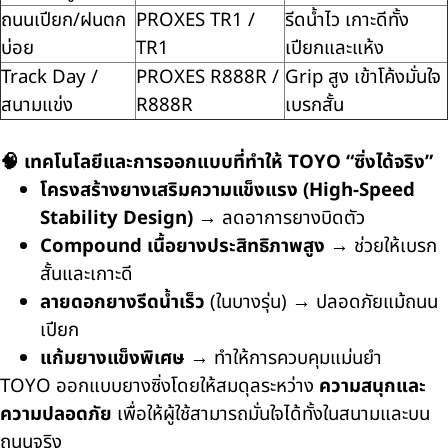
ถนนเปียก/ฝนตก
PROXES TR1 /
รีดน้ำไว เกาะดีทั้ง
บ่อย
TR1
เปียกและแห้ง
Track Day /
PROXES R888R /
Grip สูง เข้าโค้งมั่นใจ
สนามแข่ง
R888R
เบรกสั้น
🧠 เทคโนโลยีและการออกแบบที่ทำให้ TOYO “ซิ่งได้จริง”
โครงสร้างยางเสริมความแข็งแรง (High-Speed
Stability Design)
→ ลดอาการยางบิดตัว
Compound เนื้อยางประสิทธิภาพสูง
→ ช่วยให้เบรก
สั้นและเกาะดี
ลายดอกยางรีดน้ำเร็ว
(ในบางรุ่น) → ปลอดภัยแม้ถนน
เปียก
แก้มยางแข็งพิเศษ
→ ทำให้การควบคุมแม่นยำ
TOYO ออกแบบยางซิ่งโดยให้สมดุลระหว่าง
ความสนุกและ
ความปลอดภัย
เพื่อให้ผู้ใช้สามารถมั่นใจได้ทั้งในสนามและบน
ถนนจริง