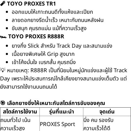
🧨
TOYO PROXES TR1
ออกแบบให้เกาะถนนดีทั้งแห้งและเปียก
ลายดอกยางรีดน้ำเร็ว เหมาะกับถนนหลังฝน
ขับสนุก คุมรถแม่น แม้ที่ความเร็วสูง
🏎️
TOYO PROXES R888R
ยางกึ่ง Slick สำหรับ Track Day และสนามแข่ง
เนื้อยางพิเศษให้ Grip สูงมาก
เข้าโค้งมั่นใจ เบรกสั้น คุมรถนิ่ง
💡 หมายเหตุ: R888R เป็นที่นิยมในหมู่นักแข่งและผู้ใช้ Track
Day เพราะให้ประสบการณ์ใกล้เคียงยางสนามแข่งเต็มตัว แต่
ยังสามารถใช้งานบนถนนได้
🎯 เลือกยางซิ่งให้เหมาะกับสไตล์การขับของคุณ
สไตล์การใช้งาน
รุ่นที่แนะนำ
จุดเด่น
ถนนทั่วไป เน้น
นิ่ง คม รองรับ
PROXES Sport
ความเร็วสูง
ความเร็วได้ดี