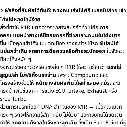
⚡ ฟีลลิ่งที่สัมผัสได้ทันที: พวงคม เร่งไม่ฟรี เบรกไม่ย้วย เข้า
โค้งไม่หลุดไลน์ง่าย
สิ่งที่ทำให้ R1R แตกต่างจากยางสปอร์ตทั่วไปคือ
การ
ออกแบบหน้ายางให้มีขอบดอกที่ช่วยเกาะถนนในโค้งมาก
ขึ้น
เมื่อคุณเข้าโค้งแบบต่อเนื่อง ยางจะช่วยให้รถ
จับไลน์ได้
แม่นกว่าเดิม ลดอาการดื้อพวงหรือท้ายสะบัดออก
ในจังหวะ
ที่กดโค้งหนัก ๆ
จังหวะเร่งออกตัวหรือแซงสั้น ๆ R1R ให้ความรู้สึกว่า
แรงไม่
สูญเปล่า ไม่ฟรีทิ้งแรงง่าย
เพราะ Compound และ
โครงสร้างช่วยให้
หน้ายางสัมผัสพื้นได้สม่ำเสมอ
แม้รถจะมี
แรงม้าเพิ่มขึ้นจากการแต่ง ECU, Intake, Exhaust หรือ
ระบบ Turbo
ส่วนการเบรกคืออีก DNA สำคัญของ R1R → เมื่อคุณเบรก
แรง ๆ รถจะให้ความรู้สึก “หนึบ ไม่ย้วย” และควบคุมได้ชัดเจน
ทำให้
ลดความกังวลในจังหวะฉุกเฉิน
ซึ่งเป็น Pain Point ที่ผู้