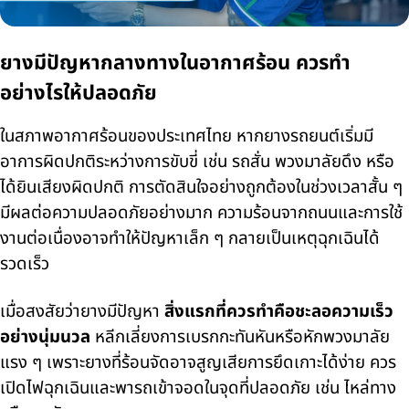
ยางมีปัญหากลางทางในอากาศร้อน ควรทำ
อย่างไรให้ปลอดภัย
ในสภาพอากาศร้อนของประเทศไทย หากยางรถยนต์เริ่มมี
อาการผิดปกติระหว่างการขับขี่ เช่น รถสั่น พวงมาลัยดึง หรือ
ได้ยินเสียงผิดปกติ การตัดสินใจอย่างถูกต้องในช่วงเวลาสั้น ๆ
มีผลต่อความปลอดภัยอย่างมาก ความร้อนจากถนนและการใช้
งานต่อเนื่องอาจทำให้ปัญหาเล็ก ๆ กลายเป็นเหตุฉุกเฉินได้
รวดเร็ว
เมื่อสงสัยว่ายางมีปัญหา
สิ่งแรกที่ควรทำคือชะลอความเร็ว
อย่างนุ่มนวล
หลีกเลี่ยงการเบรกกะทันหันหรือหักพวงมาลัย
แรง ๆ เพราะยางที่ร้อนจัดอาจสูญเสียการยึดเกาะได้ง่าย ควร
เปิดไฟฉุกเฉินและพารถเข้าจอดในจุดที่ปลอดภัย เช่น ไหล่ทาง