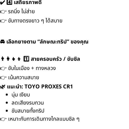
✔️ 4️⃣ เสถียรภาพดี
👉 รถนิ่ง ไม่ส่าย
👉 ขับทางตรงยาว ๆ ได้สบาย
🚘 เลือกยางตาม “ลักษณะทริป” ของคุณ
👨‍👩‍👧‍👦 1️⃣ สายครอบครัว / ขับชิล
👉 ขับในเมือง + ทางหลวง
👉 เน้นความสบาย
🌿 แนะนำ: TOYO PROXES CR1
นุ่ม เงียบ
ลดเสียงรบกวน
ขับสบายทั้งทริป
👉 เหมาะกับการเดินทางไกลแบบชิล ๆ