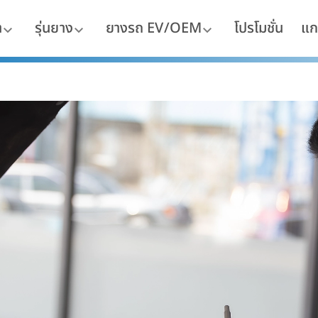
า
รุ่นยาง
ยางรถ EV/OEM
โปรโมชั่น
แก