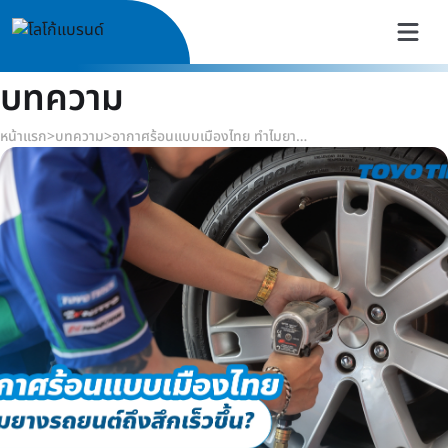
บทความ
หน้าแรก
>
บทความ
>
อากาศร้อนแบบเมืองไทย ทำไมยางรถยนต์ถึงสึกเร็วขึ้น?