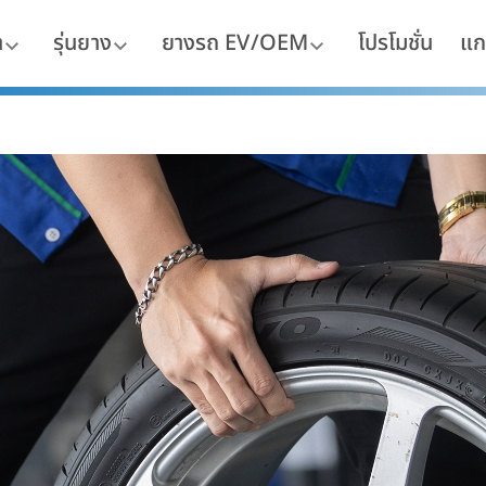
า
รุ่นยาง
ยางรถ EV/OEM
โปรโมชั่น
แก