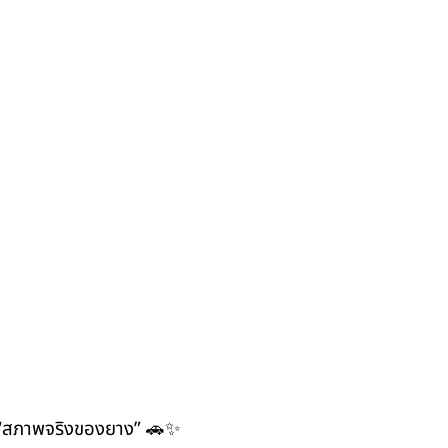
จาก “สภาพจริงของยาง” 🚗✨