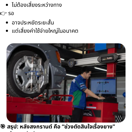
ไม่ต้องเสี่ยงระหว่างทาง
👉 รอ
อาจประหยัดระยะสั้น
แต่เสี่ยงค่าใช้จ่ายใหญ่ในอนาคต
🎯 สรุป: หลังสงกรานต์ คือ “ช่วงตัดสินใจเรื่องยาง”