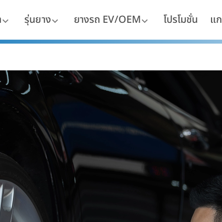
า
รุ่นยาง
ยางรถ EV/OEM
โปรโมชั่น
แก