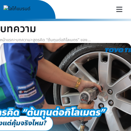
บทความ
หน้าแรก
>
บทความ
>
สูตรคิด “ต้นทุนต่อกิโลเมตร” ของยาง: แพงแต่คุ้มจริงไหม?