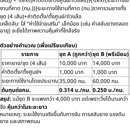
เส้น)
} + \text{
ค่าติดตั้ง/ตั้งศูนย์/ถ่วงล้อ
}}{\text{
ระยะทางใช้
งานที่คาด (กม.)
}}
ระยะทางใช้งานที่คาด
(
กม
.)
ราคารวมยางทั้ง
ชุด
(4
เส้น
)+
ค่าติดตั้ง
/
ตั้งศูนย์
/
ถ่วงล้อ
เคล็ดลับ: ใส่ “ค่าใช้จ่ายเสริม” เล็กน้อย (เช่น ค่าสลับยางตลอด
อายุ) จะยิ่งได้ภาพความคุ้มค่าที่ใกล้จริง
ตัวอย่างคำนวณ (เพื่อเปรียบเทียบ)
รายการ
ชุด
A (
ถูกกว่า)
ชุด
B (
พรีเมียม)
ราคายาง/ชุด (
4
เส้น)
10,000
บาท
14,000
บาท
ค่าติดตั้ง/ตั้งศูนย์ฯ
1,000
บาท
1,000
บาท
ระยะทางใช้งานโดยประมาณ
35,000
กม.
60,000
กม.
ต้นทุนต่อกม.
0.314
บ./กม.
0.250
บ./กม.
สรุป:
แม้ชุด
B
จะแพงกว่า
4,000
บาท แต่เพราะวิ่งได้นานกว่า
จึง
คุ้มกว่าในระยะยาว
หมายเหตุ: ระยะใช้งานจริงขึ้นกับการขับ การสลับยาง แรงดัน
ยาง และสภาพถนน