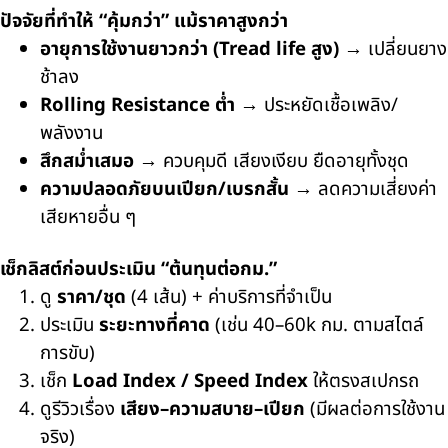
ปัจจัยที่ทำให้ “คุ้มกว่า” แม้ราคาสูงกว่า
อายุการใช้งานยาวกว่า (
Tread life
สูง)
→
เปลี่ยนยาง
ช้าลง
Rolling Resistance
ต่ำ
→
ประหยัดเชื้อเพลิง/
พลังงาน
สึกสม่ำเสมอ
→
ควบคุมดี เสียงเงียบ ยืดอายุทั้งชุด
ความปลอดภัยบนเปียก/เบรกสั้น
→
ลดความเสี่ยงค่า
เสียหายอื่น ๆ
เช็กลิสต์ก่อนประเมิน “ต้นทุนต่อกม.”
ดู
ราคา/ชุด
(4
เส้น) + ค่าบริการที่จำเป็น
ประเมิน
ระยะทางที่คาด
(
เช่น
40–60k
กม. ตามสไตล์
การขับ)
เช็ก
Load Index / Speed Index
ให้ตรงสเปกรถ
ดูรีวิวเรื่อง
เสียง–ความสบาย–เปียก
(
มีผลต่อการใช้งาน
จริง)