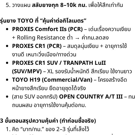
วางแผน
สลับยางทุก
8–10k
กม.
เพื่อให้สึกเท่ากัน
รุ่นยาง
TOYO
ที่ “คุ้มค่าต่อกิโลเมตร”
PROXES Comfort IIs (PCR)
–
เด่นเรื่องความเงียบ
+
Rolling Resistance
ต่ำ
→
ค่ากม
.
ลดลง
PROXES CR1 (PCR)
–
สมดุลนุ่มเงียบ + อายุการใช้
งานดี เหมาะวิ่งเมือง/ทางด่วน
PROXES CR1 SUV / TRANPATH LuII
(SUV/MPV)
– XL
รองรับน้ำหนักดี สึกเรียบ ใช้งานยาว
TOYO H19 (Commercial/Van)
–
โครงสร้างอึด
หน้ายางสึกเรียบ ยืดอายุชุดได้จริง
(
สาย
SUV
ออกทริป)
OPEN COUNTRY A/T III
–
ทน
ถนนผสม อายุการใช้งานคุ้มต่อกม.
3
ขั้นตอนสรุปความคุ้มค่า (ทำก่อนซื้อจริง)
คิด “บาท/กม.” ของ
2–3
รุ่นที่เล็งไว้