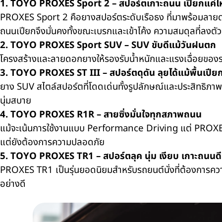
1. TOYO PROXES Sport 2 –
สปอร์ตเกาะถนน เปียกแค่ไห
PROXES Sport 2
คือยางสปอร์ตระดับเรือธง ที่มาพร้อม
ถนนเปียกจึงมั่นคงทั้งขณะเบรกและเข้าโค้ง ความสมดุลที่ลงต
2. TOYO PROXES Sport SUV – SUV
ขับดีแม้วันฝนตก
โครงสร้างและลายดอกยางให้รองรับน้ำหนักและแรงเฉื่อยขอ
3. TOYO PROXES ST III –
สปอร์ตดุดัน ลุยได้แม้พื้นเปีย
ยาง
SUV
สไตล์สปอร์ตที่โดดเด่นทั้งรูปลักษณ์และประสิทธิภา
นุ่มสบาย
4. TOYO PROXES R1R –
สายซิ่งมั่นใจทุกสภาพถนน
แม้จะเน้นการใช้งานแบบ
Performance Driving
แต่
PROX
แต่ยังต้องการความปลอดภัย
5. TOYO PROXES TR1 –
สปอร์ตลุค นุ่ม เงียบ เกาะถนนดี
PROXES TR1
เป็นรุ่นยอดนิยมสำหรับรถยนต์นั่งที่ต้องกา
อย่างดี