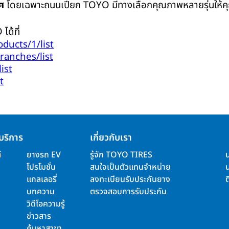
ศ
โดยเฉพาะถนนเปียก
TOYO
มีทางเลือกคุณภาพหลายรุ่นให้
O
ได้ที่
oducts/1/list
branches/list
ist
t
บริการ
เกี่ยวกับเรา
์
ยางรถ EV
รู้จัก TOYO TIRES
โปรโมชั่น
สนใจเป็นตัวแทนจำหน่าย
แกลเลอรี่
ลงทะเบียนรับประกันยาง
ต
บทความ
ตรวจสอบการรับประกัน
วิดีโอความรู้
ข่าวสาร
ค้นหาสาขา