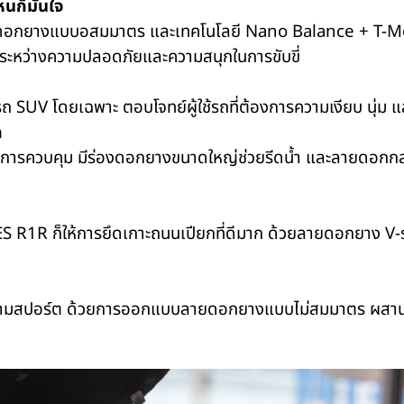
นก็มั่นใจ
ลายดอกยางแบบอสมมาตร และเทคโนโลยี
Nano Balance + T-
ัวระหว่างความปลอดภัยและความสนุกในการขับขี่
งรถ
SUV
โดยเฉพาะ ตอบโจทย์ผู้ใช้รถที่ต้องการความเงียบ นุ่ม
ก
พการควบคุม มีร่องดอกยางขนาดใหญ่ช่วยรีดน้ำ และลายดอกกลางท
ES R1R
ก็ให้การยึดเกาะถนนเปียกที่ดีมาก ด้วยลายดอกยาง
V
รความสปอร์ต ด้วยการออกแบบลายดอกยางแบบไม่สมมาตร ผสานเทคโ