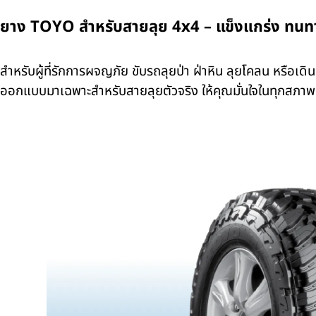
ยาง TOYO สำหรับสายลุย 4x4 – แข็งแกร่ง ทนท
สำหรับผู้ที่รักการผจญภัย ขับรถลุยป่า ฝ่าหิน ลุยโคลน หรือเ
ออกแบบมาเฉพาะสำหรับสายลุยตัวจริง ให้คุณมั่นใจในทุกสภา