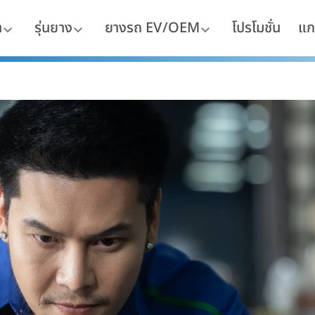
า
รุ่นยาง
ยางรถ EV/OEM
โปรโมชั่น
แก