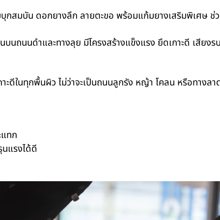
มบุกสมบัน ดอกยางลึก ลายตะขอ พร้อมแก้มยางเสริมพิเศษ ช่วย
้งานบนถนนดำและทางลุย มีโครงสร้างแข็งแรง ยึดเกาะดี เสียงร
กาะดีในทุกพื้นผิว ไม่ว่าจะเป็นถนนลูกรัง หญ้า โคลน หรือทางลา
ระแทก
ุนแรงได้ดี