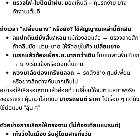
ตรวจไฟ–ใบปัดน้ำฝน
: มองเห็นดี = คุมรถง่าย ยาง
ทำงานเต็มที่
ถึงเวลา “เปลี่ยนยาง” หรือยัง? ใช้สัญญาณเหล่านี้ตัดสิน
ลมปกติแต่ยังสั่น/หอน
แม้ถ่วงล้อแล้ว → ตรวจลายสึก
ถ้าคลื่นชัด–บวม–บาด ให้จัดอยู่ในคิว
เปลี่ยนยาง
เบรกแล้วต้องเผื่อระยะมากกว่าเดิม
โดยเฉพาะพื้นเปียก
→ ยางเริ่มแข็งหรือดอกตื้นเกิน
พวงมาลัยต้องเกร็งตลอด
→ รถดึงข้าง ศูนย์เพี้ยน
หรือยางสึกต่างกันมากเกินไป
อย่ารอให้เสียรอบงานแล้วค่อยทำ เปลี่ยนให้จบตามสภาพจริง
ของรถเรา คุ้มกว่าไล่เทียบ
ยางรถยนต์ ราคา
ไปเรื่อย ๆ แต่ยัง
ใช้ต่อแบบ “ลุ้น ๆ”
ตัวอย่างการเลือกให้ตรงงาน (ไม่ต้องเทียบแบรนด์)
เก๋งวิ่งในเมือง รับผู้โดยสารทั้งวัน