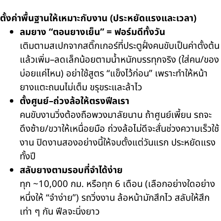
ตั้งค่าพื้นฐานให้เหมาะกับงาน (ประหยัดแรงและเวลา)
ลมยาง “ตอนยางเย็น” = ฟอร์มดีทั้งวัน
เติมตามสเปกจากสติ๊กเกอร์ที่ประตูฝั่งคนขับเป็นค่าตั้งต้น
แล้วเพิ่ม–ลดเล็กน้อยตามน้ำหนักบรรทุกจริง (ใส่คน/ของ
บ่อยแค่ไหน) อย่าใช้สูตร “แข็งไว้ก่อน” เพราะทำให้หน้า
ยางแตะถนนไม่เต็ม ขรุขระและล้าไว
ตั้งศูนย์–ถ่วงล้อให้ตรงฟีลเรา
คนขับงานวิ่งต้องถือพวงมาลัยนาน ถ้าศูนย์เพี้ยน รถจะ
ดึงซ้าย/ขวาให้เหนื่อยมือ ถ่วงล้อไม่ดีจะสั่นช่วงความเร็วใช้
งาน ปิดงานสองอย่างนี้ให้จบตั้งแต่วันแรก ประหยัดแรง
ทั้งปี
สลับยางตามรอบที่จำได้ง่าย
ทุก ~10,000 กม. หรือทุก 6 เดือน (เลือกอย่างใดอย่าง
หนึ่งให้ “จำง่าย”) รถวิ่งงาน ล้อหน้ามักสึกไว สลับให้สึก
เท่า ๆ กัน ฟีลจะนิ่งยาว