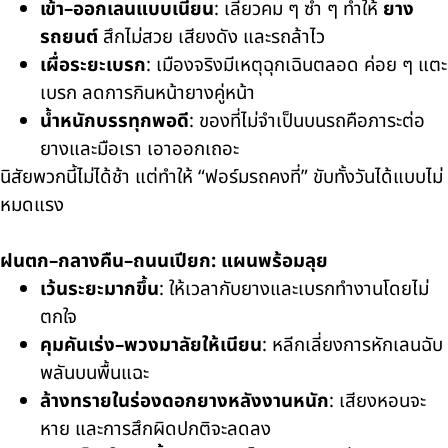
เข้า–ออกเลนแบบเนียน
: เลี้ยวคม ๆ ซ้ำ ๆ ทำให้
ยาง
รถยนต์
สึกไม่สวย เสียงดัง และรถล้าไว
เผื่อระยะเบรก
: เมืองจริงมีเหตุฉุกเฉินตลอด ค่อย ๆ แตะ
เบรก ลดการกินหน้ายางคู่หน้า
น้ำหนักบรรทุกพอดี
: ของที่ไม่จำเป็นบนรถคือภาระต่อ
ยางและมือเรา เอาออกเถอะ
นิสัยพวกนี้ไม่ได้ช้า แต่ทำให้ “ฟอร์มรถคงที่” ขับทั้งวันได้แบบไม่
หมดแรง
ฝนตก–กลางคืน–ถนนเปียก: แผนพร้อมลุย
เว้นระยะมากขึ้น
: ให้เวลากับยางและเบรกทำงานโดยไม่
ตกใจ
คุมคันเร่ง–พวงมาลัยให้เนียน
: หลีกเลี่ยงการหักเลนฉับ
พลันบนพื้นแฉะ
ล้างทรายในร่องดอกยางหลังงานหนัก
: เสียงหอนจะ
หาย และการสึกผิดปกติจะลดลง