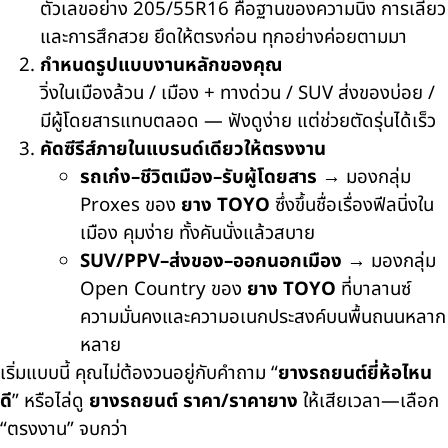
ตัวเลขอย่าง 205/55R16 คือฐานของความนิ่ง การเลี้ยว
และการสึกสวย ยึดให้ตรงก่อน ทุกอย่างค่อยตามมา
กำหนดรูปแบบงานหลักของคุณ
วิ่งในเมืองล้วน / เมือง + ทางด่วน / SUV ส่งของบ่อย /
มีผู้โดยสารแทบตลอด — ฟังดูง่าย แต่ช่วยตัดรุ่นได้เร็ว
คัดซีรีส์ภายในแบรนด์เดียวให้ตรงงาน
รถเก๋ง–ชีวิตเมือง–รับผู้โดยสาร
→ มองกลุ่ม
Proxes ของ
ยาง TOYO
ซึ่งขึ้นชื่อเรื่องฟีลนิ่งใน
เมือง คุมง่าย ทั้งคันนั่งแล้วสบาย
SUV/PPV–ส่งของ–ออกนอกเมือง
→ มองกลุ่ม
Open Country ของ
ยาง TOYO
ที่บาลานซ์
ความมั่นคงและความอเนกประสงค์บนพื้นถนนหลาก
หลาย
เริ่มแบบนี้ คุณไม่ต้องวนอยู่กับคำถาม
“
ยางรถยนต์ยี่ห้อไหน
ดี
”
หรือไล่ดู
ยางรถยนต์ ราคา/ราคายาง
ให้เสียเวลา—เลือก
“ตรงงาน” จบกว่า