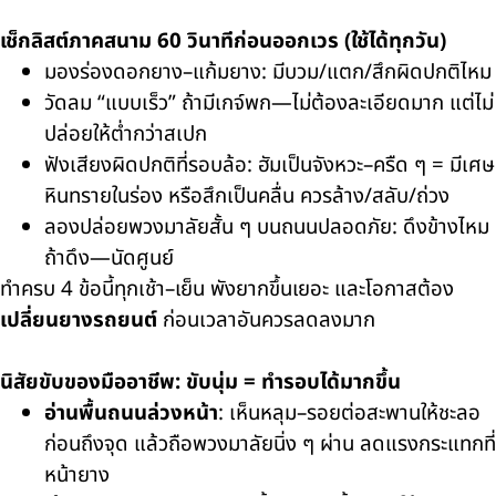
เช็กลิสต์ภาคสนาม 60 วินาทีก่อนออกเวร (ใช้ได้ทุกวัน)
มองร่องดอกยาง–แก้มยาง: มีบวม/แตก/สึกผิดปกติไหม
วัดลม “แบบเร็ว” ถ้ามีเกจ์พก—ไม่ต้องละเอียดมาก แต่ไม่
ปล่อยให้ต่ำกว่าสเปก
ฟังเสียงผิดปกติที่รอบล้อ: ฮัมเป็นจังหวะ–ครืด ๆ = มีเศษ
หินทรายในร่อง หรือสึกเป็นคลื่น ควรล้าง/สลับ/ถ่วง
ลองปล่อยพวงมาลัยสั้น ๆ บนถนนปลอดภัย: ดึงข้างไหม
ถ้าดึง—นัดศูนย์
ทำครบ 4 ข้อนี้ทุกเช้า–เย็น พังยากขึ้นเยอะ และโอกาสต้อง
เปลี่ยนยางรถยนต์
ก่อนเวลาอันควรลดลงมาก
นิสัยขับของมืออาชีพ: ขับนุ่ม = ทำรอบได้มากขึ้น
อ่านพื้นถนนล่วงหน้า
: เห็นหลุม–รอยต่อสะพานให้ชะลอ
ก่อนถึงจุด แล้วถือพวงมาลัยนิ่ง ๆ ผ่าน ลดแรงกระแทกที่
หน้ายาง