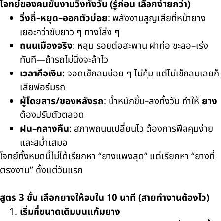
โจทย์ของคนขับงานวิ่งทั้งวัน (รู้ก่อน เลือกง่ายกว่า)
วิ่งถี่–หยุด–ออกตัวบ่อย
: พลังงานสูญเสียที่หน้ายาง
เยอะกว่าขับยาว ๆ ทางโล่ง ๆ
ถนนเมืองจริง
: หลุม รอยต่อสะพาน ฝาท่อ ชะลอ–เร่ง
ทันที—ถ้ารถไม่นิ่งจะล้าไว
เวลาคือเงิน
: จอดเช็กลมบ่อย ๆ ไม่คุ้ม แต่ไม่เช็กลมเลยก็
เสียฟอร์มรถ
ผู้โดยสาร/ของหลังรถ
: น้ำหนักขึ้น–ลงทั้งวัน ทำให้
ยาง
ต้องปรับตัวตลอด
ฝน–กลางคืน
: สภาพถนนเปลี่ยนไว ต้องการฟีลคุมง่าย
และสม่ำเสมอ
โจทย์ทั้งหมดนี้ไม่ได้เรียกหา “ยางแพงสุด” แต่เรียกหา “ยางที่
ตรงงาน” ตั้งแต่วันแรก
สูตร 3 ขั้น เลือกยางให้จบใน 10 นาที (สายทำงานต้องไว)
เริ่มที่ขนาดเดิมบนแก้มยาง