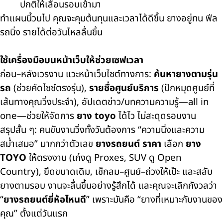
ปกติให้เลื่อนรอบเข้ามา
ทำแผนนี้วนไป คุณจะคุมต้นทุนและเวลาได้ดีขึ้น ยางอยู่ทน ฟีล
รถนิ่ง รายได้ต่อวันไหลลื่นขึ้น
ใช้เครื่องมือบนหน้าเว็บให้ช่วยเซฟเวลา
ก่อน–หลังเวรงาน แวะหน้าเว็บไซต์ทางการ:
ค้นหายางตามรุ่น
รถ
(ช่วยคัดไซซ์ตรงรุ่น),
รายชื่อศูนย์บริการ
(ปักหมุดศูนย์ที่
เส้นทางคุณวิ่งประจำ), อัปเดตข่าว/บทความความรู้—all in
one—ช่วยให้จัดการ
ยาง toyo
ได้ไว ไม่สะดุดรอบงาน
สรุปสั้น ๆ: คนขับงานวิ่งทั้งวันต้องการ “ความนิ่งและความ
สม่ำเสมอ” มากกว่าตัวเลข
ยางรถยนต์ ราคา
เลือก
ยาง
TOYO
ให้ตรงงาน (เก๋งดู Proxes, SUV ดู Open
Country), ยึดขนาดเดิม, เช็กลม–ศูนย์–ถ่วงให้เป๊ะ และสลับ
ยางตามรอบ งานจะลื่นขึ้นอย่างรู้สึกได้ และคุณจะเลิกกังวลว่า
“
ยางรถยนต์ยี่ห้อไหนดี
”
เพราะมันคือ “ยางที่เหมาะกับงานของ
คุณ” ตั้งแต่วันแรก