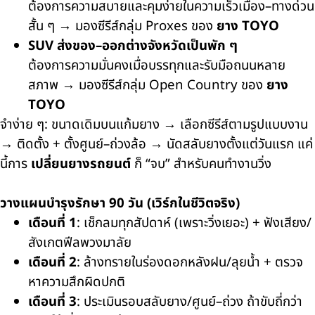
ต้องการความสบายและคุมง่ายในความเร็วเมือง–ทางด่วน
สั้น ๆ → มองซีรีส์กลุ่ม Proxes ของ
ยาง TOYO
SUV ส่งของ–ออกต่างจังหวัดเป็นพัก ๆ
ต้องการความมั่นคงเมื่อบรรทุกและรับมือถนนหลาย
สภาพ → มองซีรีส์กลุ่ม Open Country ของ
ยาง
TOYO
จำง่าย ๆ: ขนาดเดิมบนแก้มยาง → เลือกซีรีส์ตามรูปแบบงาน
→ ติดตั้ง + ตั้งศูนย์–ถ่วงล้อ → นัดสลับยางตั้งแต่วันแรก แค่
นี้การ
เปลี่ยนยางรถยนต์
ก็ “จบ” สำหรับคนทำงานวิ่ง
วางแผนบำรุงรักษา 90 วัน (เวิร์กในชีวิตจริง)
เดือนที่ 1
: เช็กลมทุกสัปดาห์ (เพราะวิ่งเยอะ) + ฟังเสียง/
สังเกตฟีลพวงมาลัย
เดือนที่ 2
: ล้างทรายในร่องดอกหลังฝน/ลุยน้ำ + ตรวจ
หาความสึกผิดปกติ
เดือนที่ 3
: ประเมินรอบสลับยาง/ศูนย์–ถ่วง ถ้าขับถี่กว่า