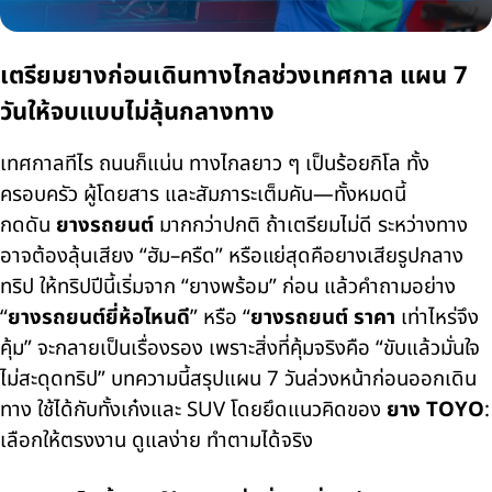
เตรียมยางก่อนเดินทางไกลช่วงเทศกาล แผน 7
วันให้จบแบบไม่ลุ้นกลางทาง
เทศกาลทีไร ถนนก็แน่น ทางไกลยาว ๆ เป็นร้อยกิโล ทั้ง
ครอบครัว ผู้โดยสาร และสัมภาระเต็มคัน—ทั้งหมดนี้
กดดัน
ยางรถยนต์
มากกว่าปกติ ถ้าเตรียมไม่ดี ระหว่างทาง
อาจต้องลุ้นเสียง “ฮัม–ครืด” หรือแย่สุดคือยางเสียรูปกลาง
ทริป ให้ทริปปีนี้เริ่มจาก “ยางพร้อม” ก่อน แล้วคำถามอย่าง
“
ยางรถยนต์ยี่ห้อไหนดี
”
หรือ “
ยางรถยนต์ ราคา
เท่าไหร่จึง
คุ้ม” จะกลายเป็นเรื่องรอง เพราะสิ่งที่คุ้มจริงคือ “ขับแล้วมั่นใจ
ไม่สะดุดทริป” บทความนี้สรุปแผน 7 วันล่วงหน้าก่อนออกเดิน
ทาง ใช้ได้กับทั้งเก๋งและ SUV โดยยึดแนวคิดของ
ยาง TOYO
:
เลือกให้ตรงงาน ดูแลง่าย ทำตามได้จริง