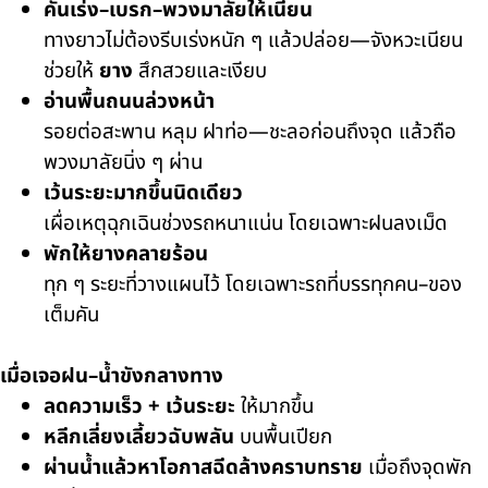
คันเร่ง–เบรก–พวงมาลัยให้เนียน
ทางยาวไม่ต้องรีบเร่งหนัก ๆ แล้วปล่อย—จังหวะเนียน
ช่วยให้
ยาง
สึกสวยและเงียบ
อ่านพื้นถนนล่วงหน้า
รอยต่อสะพาน หลุม ฝาท่อ—ชะลอก่อนถึงจุด แล้วถือ
พวงมาลัยนิ่ง ๆ ผ่าน
เว้นระยะมากขึ้นนิดเดียว
เผื่อเหตุฉุกเฉินช่วงรถหนาแน่น โดยเฉพาะฝนลงเม็ด
พักให้ยางคลายร้อน
ทุก ๆ ระยะที่วางแผนไว้ โดยเฉพาะรถที่บรรทุกคน–ของ
เต็มคัน
เมื่อเจอฝน–น้ำขังกลางทาง
ลดความเร็ว + เว้นระยะ
ให้มากขึ้น
หลีกเลี่ยงเลี้ยวฉับพลัน
บนพื้นเปียก
ผ่านน้ำแล้วหาโอกาสฉีดล้างคราบทราย
เมื่อถึงจุดพัก