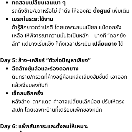
ทดสอบเปลี่ยนเลนเบา ๆ
รถดึงซ้าย/ขวาหรือไม่ ถ้าดึง ให้จองคิว
ตั้งศูนย์
เพิ่มเติม
เบรกในระยะใช้งาน
ถ้ารู้สึกยาวกว่าปกติ โดยเฉพาะถนนเปียก แม้ดอกยัง
เหลือ ให้พิจารณาความมั่นใจเป็นหลัก—บางที “ดอกยัง
ลึก” แต่ยางเริ่มแข็ง ก็ถึงเวลาประเมิน
เปลี่ยนยาง
ได้
Day 5: ล้าง–เคลียร์ “ตัวก่อปัญหาเสียง”
ฉีดล้างซุ้มล้อและร่องดอกยาง
ดินทราย/กรวดที่ค้างอยู่คือแหล่งเสียงฮัมชั้นดี เอาออก
แล้วเงียบลงทันที
เช็กลมอีกครั้ง
หลังล้าง–ตากแดด ค่าอาจเปลี่ยนเล็กน้อย ปรับให้ตรง
สเปก โดยเฉพาะบ้านที่เตรียมแพ็กของหนัก
Day 6: แพ็กสัมภาระและตั้งลมให้เหมาะ