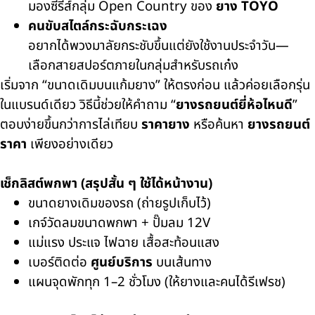
มองซีรีส์กลุ่ม Open Country ของ
ยาง TOYO
คนขับสไตล์กระฉับกระเฉง
อยากได้พวงมาลัยกระชับขึ้นแต่ยังใช้งานประจำวัน—
เลือกสายสปอร์ตภายในกลุ่มสำหรับรถเก๋ง
เริ่มจาก “ขนาดเดิมบนแก้มยาง” ให้ตรงก่อน แล้วค่อยเลือกรุ่น
ในแบรนด์เดียว วิธีนี้ช่วยให้คำถาม
“
ยางรถยนต์ยี่ห้อไหนดี
”
ตอบง่ายขึ้นกว่าการไล่เทียบ
ราคายาง
หรือค้นหา
ยางรถยนต์
ราคา
เพียงอย่างเดียว
เช็กลิสต์พกพา (สรุปสั้น ๆ ใช้ได้หน้างาน)
ขนาดยางเดิมของรถ (ถ่ายรูปเก็บไว้)
เกจ์วัดลมขนาดพกพา + ปั๊มลม 12V
แม่แรง ประแจ ไฟฉาย เสื้อสะท้อนแสง
เบอร์ติดต่อ
ศูนย์บริการ
บนเส้นทาง
แผนจุดพักทุก 1–2 ชั่วโมง (ให้ยางและคนได้รีเฟรช)