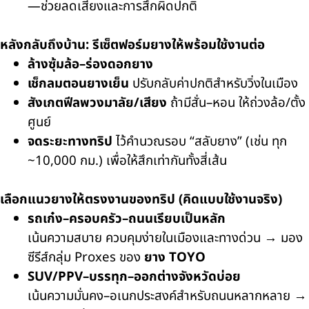
—ช่วยลดเสียงและการสึกผิดปกติ
หลังกลับถึงบ้าน: รีเซ็ตฟอร์มยางให้พร้อมใช้งานต่อ
ล้างซุ้มล้อ–ร่องดอกยาง
เช็กลมตอนยางเย็น
ปรับกลับค่าปกติสำหรับวิ่งในเมือง
สังเกตฟีลพวงมาลัย/เสียง
ถ้ามีสั่น–หอน ให้ถ่วงล้อ/ตั้ง
ศูนย์
จดระยะทางทริป
ไว้คำนวณรอบ “สลับยาง” (เช่น ทุก
~10,000 กม.) เพื่อให้สึกเท่ากันทั้งสี่เส้น
เลือกแนวยางให้ตรงงานของทริป (คิดแบบใช้งานจริง)
รถเก๋ง–ครอบครัว–ถนนเรียบเป็นหลัก
เน้นความสบาย ควบคุมง่ายในเมืองและทางด่วน → มอง
ซีรีส์กลุ่ม Proxes ของ
ยาง TOYO
SUV/PPV–บรรทุก–ออกต่างจังหวัดบ่อย
เน้นความมั่นคง–อเนกประสงค์สำหรับถนนหลากหลาย →