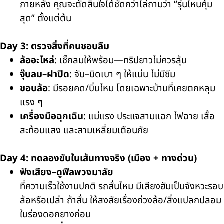
ภายหลัง คุณจะตัดสินใจได้ชัดกว่าไล่ถามว่า
“รุ่นไหนคุ้ม
สุด”
ตั้งแต่ต้น
Day 3: ตรวจสิ่งที่คนชอบลืม
ล้ออะไหล่
: เช็กลมให้พร้อม—ทริปยาวไม่ควรลุ้น
จุ๊บลม–ฝาปิด
: จับ–บิดเบา ๆ ให้แน่น ไม่มีซึม
ขอบล้อ
: มีรอยคด/บิ่นไหม โดยเฉพาะบ้านที่เคยตกหลุม
แรง ๆ
เครื่องมือฉุกเฉิน
: แม่แรง ประแจสามแฉก ไฟฉาย เสื้อ
สะท้อนแสง และสามเหลี่ยมเตือนภัย
Day 4: ทดลองขับในเส้นทางจริง (เมือง + ทางด่วน)
ฟังเสียง–ดูฟีลพวงมาลัย
ที่ความเร็วใช้งานปกติ รถสั่นไหม มีเสียงฮัมเป็นจังหวะรอบ
ล้อหรือเปล่า ถ้าสั่น ให้สงสัยเรื่องถ่วงล้อ/สิ่งแปลกปลอม
ในร่องดอกยางก่อน