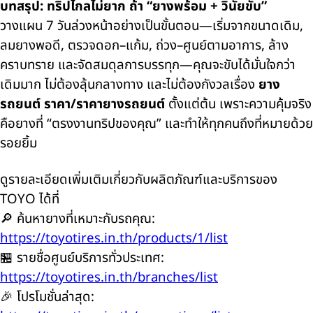
บทสรุป: ทริปไกลไม่ยาก ถ้า “ยางพร้อม + วินัยขับ”
วางแผน 7 วันล่วงหน้าอย่างเป็นขั้นตอน—เริ่มจากขนาดเดิม,
ลมยางพอดี, ตรวจดอก–แก้ม, ถ่วง–ศูนย์ตามอาการ, ล้าง
คราบทราย และจัดสมดุลการบรรทุก—คุณจะขับได้มั่นใจกว่า
เดิมมาก ไม่ต้องลุ้นกลางทาง และไม่ต้องกังวลเรื่อง
ยาง
รถยนต์ ราคา/ราคายางรถยนต์
ตั้งแต่ต้น เพราะความคุ้มจริง
คือยางที่ “ตรงงานทริปของคุณ” และทำให้ทุกคนถึงที่หมายด้วย
รอยยิ้ม
ดูรายละเอียดเพิ่มเติมเกี่ยวกับผลิตภัณฑ์และบริการของ
TOYO ได้ที่
🔎 ค้นหายางที่เหมาะกับรถคุณ:
https://toyotires.in.th/products/1/list
🏪 รายชื่อศูนย์บริการทั่วประเทศ:
https://toyotires.in.th/branches/list
🎉 โปรโมชั่นล่าสุด: