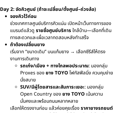
Day 2: จัดคิวศูนย์ (ถ้าจะเปลี่ยน/ตั้งศูนย์–ถ่วงล้อ)
จองคิวไว้ก่อน
ช่วงเทศกาลศูนย์บริการคิวแน่น เปิดหน้าเว็บทางการของ
แบรนด์แล้วดู
รายชื่อศูนย์บริการ
ใกล้บ้าน—เลือกที่เดิน
ทางสะดวกและเผื่อเวลาทดสอบหลังทำเสร็จ
ถ้าต้องเปลี่ยนยาง
เริ่มจาก “ขนาดเดิม” บนแก้มยาง → เลือกซีรีส์ให้ตรง
งานการเดินทาง
รถเก๋ง/เมือง + ทางไกลพอประมาณ
: มองกลุ่ม
Proxes ของ
ยาง TOYO
โฟกัสฟีลนิ่ง ควบคุมง่าย
นั่งสบาย
SUV/มีผู้โดยสารและสัมภาระเยอะ
: มองกลุ่ม
Open Country ของ
ยาง TOYO
เน้นความ
มั่นคงและพร้อมถนนหลากหลาย
เลือกให้ตรงงานก่อน แล้วค่อยคุยเรื่อง
ราคายางรถยนต์