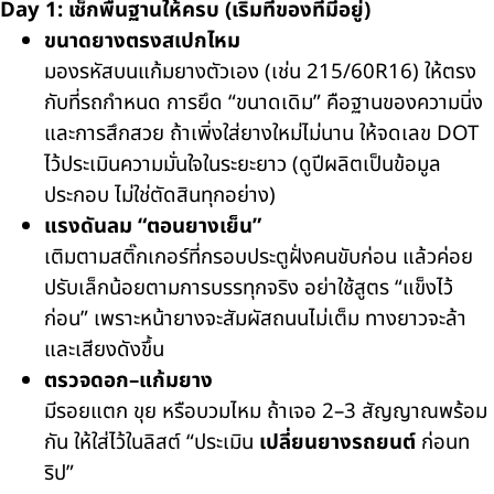
Day 1: เช็กพื้นฐานให้ครบ (เริ่มที่ของที่มีอยู่)
ขนาดยางตรงสเปกไหม
มองรหัสบนแก้มยางตัวเอง (เช่น 215/60R16) ให้ตรง
กับที่รถกำหนด การยึด “ขนาดเดิม” คือฐานของความนิ่ง
และการสึกสวย ถ้าเพิ่งใส่ยางใหม่ไม่นาน ให้จดเลข DOT
ไว้ประเมินความมั่นใจในระยะยาว (ดูปีผลิตเป็นข้อมูล
ประกอบ ไม่ใช่ตัดสินทุกอย่าง)
แรงดันลม “ตอนยางเย็น”
เติมตามสติ๊กเกอร์ที่กรอบประตูฝั่งคนขับก่อน แล้วค่อย
ปรับเล็กน้อยตามการบรรทุกจริง อย่าใช้สูตร “แข็งไว้
ก่อน” เพราะหน้ายางจะสัมผัสถนนไม่เต็ม ทางยาวจะล้า
และเสียงดังขึ้น
ตรวจดอก–แก้มยาง
มีรอยแตก ขุย หรือบวมไหม ถ้าเจอ 2–3 สัญญาณพร้อม
กัน ให้ใส่ไว้ในลิสต์ “ประเมิน
เปลี่ยนยางรถยนต์
ก่อนท
ริป”