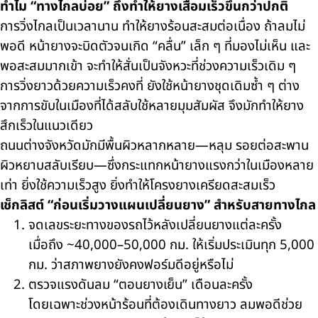
ทำไม “ทางไกลบ่อย” ถึงทำให้ยางเสื่อมเร็วขึ้นกว่าปกติ
การวิ่งไกลเป็นเวลานาน ทำให้ยางร้อนสะสมต่อเนื่อง ถ้าลมไม่
พอดี หน้ายางจะบิดตัวจนเกิด “คลื่น” เล็ก ๆ ที่มองไม่เห็น และ
พอสะสมมากเข้า จะทำให้สั่นเป็นจังหวะที่ช่วงความเร็วเดิม ๆ
การวิ่งยาวด้วยความเร็วคงที่ ยังใช้หน้ายางชุดเดิมซ้ำ ๆ ต่าง
จากการขับในเมืองที่ได้สลับใช้หลายมุมสัมผัส จึงมักทำให้ยาง
สึกเร็วในแนวเดียว
ถนนต่างจังหวัดมักมีพื้นผิวหลากหลาย—หลุม รอยต่อสะพาน
ผิวหยาบสลับเรียบ—ซึ่งกระแทกหน้ายางแรงกว่าในเมืองหลาย
เท่า ยิ่งใช้ความเร็วสูง ยิ่งทำให้โครงยางเครียดสะสมเร็ว
เช็กลิสต์ “ก่อนเริ่มวางแผนเปลี่ยนยาง” สำหรับสายทางไกล
จดเลขระยะทางของรถไว้หลังเปลี่ยนยางแต่ละครั้ง
เมื่อถึง ~40,000–50,000 กม. ให้เริ่มประเมินทุก 5,000
กม. ว่าสภาพยางยังคงฟอร์มดีอยู่หรือไม่
ตรวจแรงดันลม “ตอนยางเย็น” เดือนละครั้ง
โดยเฉพาะช่วงหน้าร้อนที่ต้องเดินทางยาว ลมพอดีช่วย