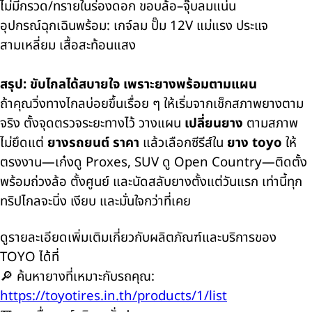
ไม่มีกรวด/ทรายในร่องดอก ขอบล้อ–จุ๊บลมแน่น
อุปกรณ์ฉุกเฉินพร้อม: เกจ์ลม ปั๊ม 12V แม่แรง ประแจ
สามเหลี่ยม เสื้อสะท้อนแสง
สรุป: ขับไกลได้สบายใจ เพราะยางพร้อมตามแผน
ถ้าคุณวิ่งทางไกลบ่อยขึ้นเรื่อย ๆ ให้เริ่มจากเช็กสภาพยางตาม
จริง ตั้งจุดตรวจระยะทางไว้ วางแผน
เปลี่ยนยาง
ตามสภาพ
ไม่ยึดแต่
ยางรถยนต์ ราคา
แล้วเลือกซีรีส์ใน
ยาง toyo
ให้
ตรงงาน—เก๋งดู Proxes, SUV ดู Open Country—ติดตั้ง
พร้อมถ่วงล้อ ตั้งศูนย์ และนัดสลับยางตั้งแต่วันแรก เท่านี้ทุก
ทริปไกลจะนิ่ง เงียบ และมั่นใจกว่าที่เคย
ดูรายละเอียดเพิ่มเติมเกี่ยวกับผลิตภัณฑ์และบริการของ
TOYO ได้ที่
🔎 ค้นหายางที่เหมาะกับรถคุณ:
https://toyotires.in.th/products/1/list