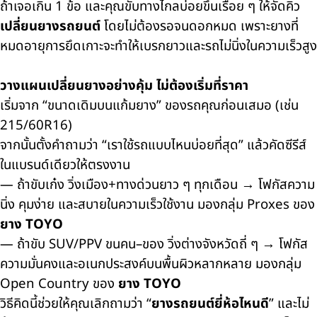
ถ้าเจอเกิน 1 ข้อ และคุณขับทางไกลบ่อยขึ้นเรื่อย ๆ ให้จัดคิว
เปลี่ยนยางรถยนต์
โดยไม่ต้องรอจนดอกหมด เพราะยางที่
หมดอายุการยึดเกาะจะทำให้เบรกยาวและรถไม่นิ่งในความเร็วสูง
วางแผนเปลี่ยนยางอย่างคุ้ม ไม่ต้องเริ่มที่ราคา
เริ่มจาก “ขนาดเดิมบนแก้มยาง” ของรถคุณก่อนเสมอ (เช่น
215/60R16)
จากนั้นตั้งคำถามว่า “เราใช้รถแบบไหนบ่อยที่สุด” แล้วคัดซีรีส์
ในแบรนด์เดียวให้ตรงงาน
— ถ้าขับเก๋ง วิ่งเมือง+ทางด่วนยาว ๆ ทุกเดือน → โฟกัสความ
นิ่ง คุมง่าย และสบายในความเร็วใช้งาน มองกลุ่ม Proxes ของ
ยาง TOYO
— ถ้าขับ SUV/PPV ขนคน–ของ วิ่งต่างจังหวัดถี่ ๆ → โฟกัส
ความมั่นคงและอเนกประสงค์บนพื้นผิวหลากหลาย มองกลุ่ม
Open Country ของ
ยาง TOYO
วิธีคิดนี้ช่วยให้คุณเลิกถามว่า
“
ยางรถยนต์ยี่ห้อไหนดี
”
และไม่