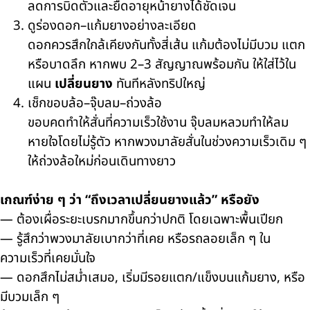
ลดการบิดตัวและยืดอายุหน้ายางได้ชัดเจน
ดูร่องดอก–แก้มยางอย่างละเอียด
ดอกควรสึกใกล้เคียงกันทั้งสี่เส้น แก้มต้องไม่มีบวม แตก
หรือบาดลึก หากพบ 2–3 สัญญาณพร้อมกัน ให้ใส่ไว้ใน
แผน
เปลี่ยนยาง
ทันทีหลังทริปใหญ่
เช็กขอบล้อ–จุ๊บลม–ถ่วงล้อ
ขอบคดทำให้สั่นที่ความเร็วใช้งาน จุ๊บลมหลวมทำให้ลม
หายใจโดยไม่รู้ตัว หากพวงมาลัยสั่นในช่วงความเร็วเดิม ๆ
ให้ถ่วงล้อใหม่ก่อนเดินทางยาว
เกณฑ์ง่าย ๆ ว่า “ถึงเวลาเปลี่ยนยางแล้ว” หรือยัง
— ต้องเผื่อระยะเบรกมากขึ้นกว่าปกติ โดยเฉพาะพื้นเปียก
— รู้สึกว่าพวงมาลัยเบากว่าที่เคย หรือรถลอยเล็ก ๆ ใน
ความเร็วที่เคยมั่นใจ
— ดอกสึกไม่สม่ำเสมอ, เริ่มมีรอยแตก/แข็งบนแก้มยาง, หรือ
มีบวมเล็ก ๆ