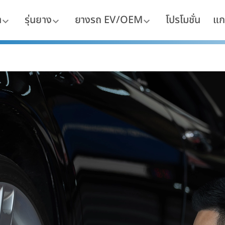
า
รุ่นยาง
ยางรถ EV/OEM
โปรโมชั่น
แก