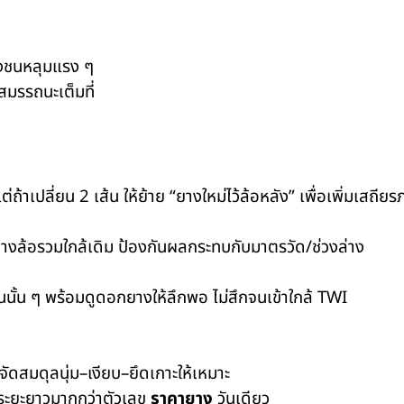
ลังชนหลุมแรง ๆ
สมรรถนะเต็มที่
ถ้าเปลี่ยน 2 เส้น ให้ย้าย “ยางใหม่ไว้ล้อหลัง” เพื่อเพิ่มเสถ
ลางล้อรวมใกล้เดิม ป้องกันผลกระทบกับมาตรวัด/ช่วงล่าง
นั้น ๆ พร้อมดูดอกยางให้ลึกพอ ไม่สึกจนเข้าใกล้ TWI
ัดสมดุลนุ่ม–เงียบ–ยึดเกาะให้เหมาะ
ระยะยาวมากกว่าตัวเลข
ราคายาง
วันเดียว