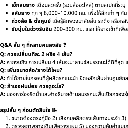
เช็กลมยาง
เดือนละครั้ง (รวมล้ออะไหล่) ตามสเปกที่ระบุ
สลับยาง
ทุก ๆ 8,000–10,000 กม. เพื่อให้สึกเท่า ๆ กัน
ถ่วงล้อ & ตั้งศูนย์
เมื่อรู้สึกพวงมาลัยสั่น รถดึง หรือห
ขับนุ่มในช่วงรันอิน
200–300 กม. แรก ให้ยางเข้าที่เพื่อ
Q&A สั้น ๆ ที่หลายคนสงสัย ❓
Q: ควรเปลี่ยนทีละ 2 หรือ 4 เส้น?
A:
หากงบถึง การเปลี่ยน 4 เส้นจะบาลานซ์สมรรถนะได้ดีที่สุด แต่
Q: เพิ่มขนาดล้อ/ยางได้ไหม?
A:
ทำได้ภายในกรอบที่ผู้ผลิตรถแนะนำ ยึดหลักเส้นผ่านศูนย์ก
Q: ถ้าเจอฝนบ่อย ควรดูอะไร?
A:
มองหาร่องรีดน้ำและคำอธิบายด้านสมรรถนะพื้นเปียกของรุ่น
สรุปสั้น ๆ ก่อนตัดสินใจ 📝
ขนาดต้องตรงคู่มือ 2) เลือกบุคลิกตรงเส้นทางประจำ 3) จ
ตรวจสภาพยางเดิมเพื่อวางแผน 5) มองความคุ้มค่าแบบ