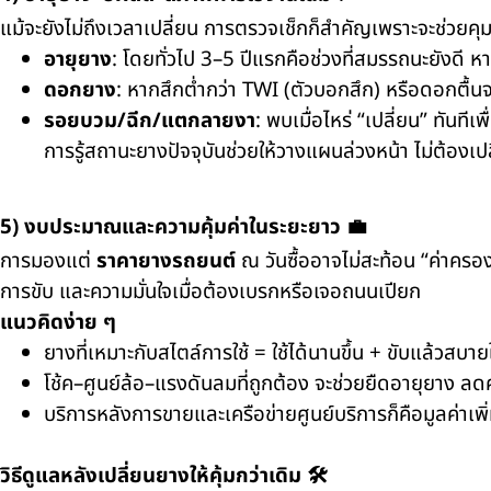
แม้จะยังไม่ถึงเวลาเปลี่ยน การตรวจเช็กก็สำคัญเพราะจะช่วยค
อายุยาง
: โดยทั่วไป 3–5 ปีแรกคือช่วงที่สมรรถนะยังดี 
ดอกยาง
: หากสึกต่ำกว่า TWI (ตัวบอกสึก) หรือดอกตื้
รอยบวม/ฉีก/แตกลายงา
: พบเมื่อไหร่ “เปลี่ยน” ทันทีเพ
การรู้สถานะยางปัจจุบันช่วยให้วางแผนล่วงหน้า ไม่ต้องเ
5) งบประมาณและความคุ้มค่าในระยะยาว 💼
การมองแต่
ราคายางรถยนต์
ณ วันซื้ออาจไม่สะท้อน “ค่าคร
การขับ และความมั่นใจเมื่อต้องเบรกหรือเจอถนนเปียก
แนวคิดง่าย ๆ
ยางที่เหมาะกับสไตล์การใช้ = ใช้ได้นานขึ้น + ขับแล้วสบายใ
โช้ค–ศูนย์ล้อ–แรงดันลมที่ถูกต้อง จะช่วยยืดอายุยาง ลดค
บริการหลังการขายและเครือข่ายศูนย์บริการก็คือมูลค่าเพิ่ม
วิธีดูแลหลังเปลี่ยนยางให้คุ้มกว่าเดิม 🛠️