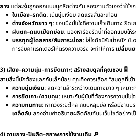
ยาง
แต่ละรุ่นถูกออกแบบบุคลิกต่างกัน ลองถามตัวเองว่าใช้ร
ในเมือง–รถติด
: เน้นนุ่มเงียบ ลดแรงสั่นสะเทือน
ต่างจังหวัดยาว ๆ
: ชอบนิ่งมั่นใจที่ความเร็วเดินทาง ยึด
ฝนตก–ถนนเปียกบ่อย
: มองหาร่องรีดน้ำที่ออกแบบให้ระ
บรรทุกผู้โดยสาร/สัมภาระบ่อย
: ใส่ใจดัชนีรับน้ำหนัก 
การจับคาแรกเตอร์ให้ตรงความจริง จะทำให้การ
เปลี่ยน
3) เสียง–ความนุ่ม–การยึดเกาะ: สร้างสมดุลที่คุณชอบ 🎚️
สามสิ่งนี้มักต้องแลกกันเล็กน้อย คุณจึงควรเลือก “สมดุลที่เข้าก
ความนุ่มเงียบ
: ลดความล้าระหว่างเดินทางยาว ๆ เหมา
การยึดเกาะ/ควบคุม
: เหมาะกับผู้ขับที่ต้องการความมั่
ความทนทาน
: หากวิ่งระยะไกล ถนนหลุมบ่อ หรือมีงาน
เคล็ดลับ
ลองอ่านคำอธิบายผลิตภัณฑ์บนเว็บไซต์อย่างเป็น
4) อายุยาง–ปีผลิต–สภาพการใช้งานเดิม 🔎