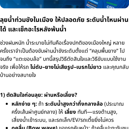
ลุยน้ำท่วมขังในเมือง ให้ปลอดภัย ระดับน้ำไหนผ่าน
ได้ และเช็กอะไรหลังพ้นน้ำ
ช่วงฝนหนัก น้ำระบายไม่ทันคือเรื่องปกติของเมืองใหญ่ หลาย
ครั้งเราจำเป็นต้องขับผ่านน้ำขังระดับตั้งแต่ “คลุมพื้นยาง” ไป
จนถึง “แตะขอบล้อ” บทนี้สรุปวิธีตัดสินใจและวิธีขับแบบใช้งาน
จริง เพื่อให้รถ
ไม่ดับ–ยางไม่เสียรูป–เบรกไม่ยาว
และคุณกลับ
บ้านอย่างสบายใจ
1) ตัดสินใจก่อนลุย: ผ่านหรือเลี่ยง?
หลักง่าย ๆ:
ถ้า
ระดับน้ำสูงกว่ากึ่งกลางล้อ
(ประมาณ
ครึ่งเส้นผ่าศูนย์กลาง) ให้
เลี่ยง
ทันที—แรงต้านสูง,
เสี่ยงน้ำเข้าระบบ, และรถเล็ก/EV/รถเตี้ยยิ่งไม่ควร
ดูคลื่น (Bow wave)
ของรถคันหน้า: ถ้าคลื่นปะทะกันชน