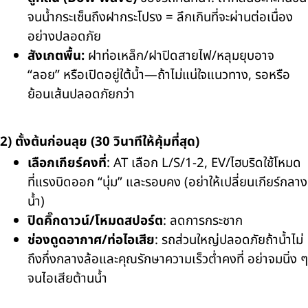
จนน้ำกระเซ็นถึงฝากระโปรง = ลึกเกินที่จะผ่านต่อเนื่อง
อย่างปลอดภัย
สังเกตพื้น:
ฝาท่อเหล็ก/ฝาปิดสายไฟ/หลุมยุบอาจ
“ลอย” หรือเปิดอยู่ใต้น้ำ—ถ้าไม่แน่ใจแนวทาง, รอหรือ
ย้อนเส้นปลอดภัยกว่า
2) ตั้งต้นก่อนลุย (30 วินาทีให้คุ้มที่สุด)
เลือกเกียร์คงที่
: AT เลือก L/S/1-2, EV/ไฮบริดใช้โหมด
ที่แรงบิดออก “นุ่ม” และรอบคง (อย่าให้เปลี่ยนเกียร์กลาง
น้ำ)
ปิดคิ๊กดาวน์/โหมดสปอร์ต
: ลดการกระชาก
ช่องดูดอากาศ/ท่อไอเสีย
: รถส่วนใหญ่ปลอดภัยถ้าน้ำไม่
ถึงกึ่งกลางล้อและคุณรักษาความเร็วต่ำคงที่ อย่าจมนิ่ง ๆ
จนไอเสียต้านน้ำ