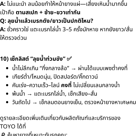
A:
ไม่แนะนำ ลมน้อยทำให้หน้ายางแผ่—เสี่ยงเหินน้ำมากขึ้น
เป้าคือ
ตามสเปก + ซ้าย–ขวาเท่ากัน
Q: ลุยน้ำแล้วเบรกดัง/ยาวเป็นปกติไหม?
A:
ชั่วคราวใช่ แตะเบรกไล่น้ำ 3–5 ครั้งมักหาย หากยังยาว/สั่น
ให้ตรวจด่วน
10) เช็กลิสต์ “ลุยน้ำท่วมขัง” ✅
น้ำไม่ลึกเกิน “กึ่งกลางล้อ” → ผ่านได้แบบเพซต่ำคงที่
เกียร์ต่ำ/โหมดนุ่ม, ปิดสปอร์ต/คิ๊กดาวน์
คันเร่ง–ความเร็ว–ไลน์
คงที่
ไม่เปลี่ยนเลนกลางน้ำ
พ้นน้ำ → แตะเบรกไล่น้ำ, เช็กเสียง–สั่น
วันถัดไป → เช็กลมตอนยางเย็น, ตรวจหน้ายางหาเศษคม
ดูรายละเอียดเพิ่มเติมเกี่ยวกับผลิตภัณฑ์และบริการของ
TOYO ได้ที่
🔎 ค้นหายางที่เหมาะกับรถคุณ: