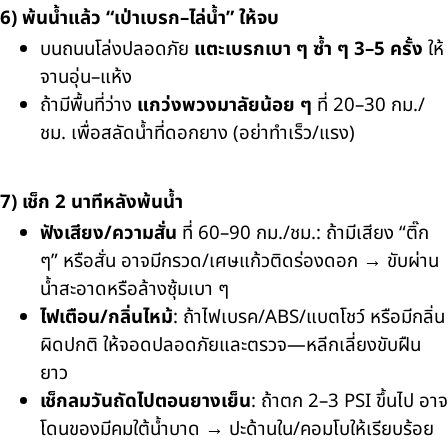
6) พ้นน้ำแล้ว “เป่าเบรก–ไล่น้ำ” ให้จบ
บนถนนโล่งปลอดภัย
แตะเบรกเบา ๆ ซ้ำ ๆ 3–5 ครั้ง
ให้
จานอุ่น–แห้ง
ถ้ามีพื้นที่ว่าง
แกว่งพวงมาลัยน้อย ๆ
ที่ 20–30 กม./
ชม. เพื่อสลัดน้ำที่ดอกยาง (อย่าทำเร็ว/แรง)
7) เช็ก 2 นาทีหลังพ้นน้ำ
ฟังเสียง/ความสั่น
ที่ 60–90 กม./ชม.: ถ้ามีเสียง “ติ๊ก
ๆ” หรือสั่น อาจมีกรวด/เศษแก้วติดร่องดอก → ขับผ่าน
น้ำสะอาดหรือล้างซุ้มเบา ๆ
ไฟเตือน/กลิ่นไหม้
: ถ้าไฟเบรค/ABS/แบตโชว์ หรือมีกลิ่น
ผิดปกติ ให้จอดปลอดภัยและตรวจ—หลีกเลี่ยงขับฝืน
ยาว
เช็กลมวันถัดไปตอนยางเย็น
: ถ้าตก 2–3 PSI ขึ้นไป อาจ
โดนของมีคมใต้น้ำบาด → ปะด้านใน/คอมโบให้เรียบร้อย