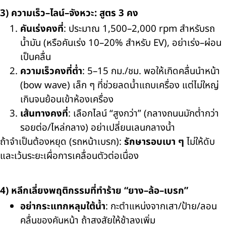
3) ความเร็ว–ไลน์–จังหวะ: สูตร 3 คง
คันเร่งคงที่
: ประมาณ 1,500–2,000 rpm สำหรับรถ
น้ำมัน (หรือคันเร่ง 10–20% สำหรับ EV), อย่าเร่ง–ผ่อน
เป็นคลื่น
ความเร็วคงที่ต่ำ
: 5–15 กม./ชม. พอให้เกิดคลื่นนำหน้า
(bow wave) เล็ก ๆ ที่ช่วยลดน้ำแถบเครื่อง แต่ไม่ใหญ่
เกินจนย้อนเข้าห้องเครื่อง
เส้นทางคงที่
: เลือกไลน์ “สูงกว่า” (กลางถนนมักต่ำกว่า
รอยต่อ/ไหล่กลาง) อย่าเปลี่ยนเลนกลางน้ำ
ถ้าจำเป็นต้องหยุด (รถหน้าเบรก):
รักษารอบเบา ๆ
ไม่ให้ดับ
และเว้นระยะเผื่อการเคลื่อนตัวต่อเนื่อง
4) หลีกเลี่ยงพฤติกรรมที่ทำร้าย “ยาง–ล้อ–เบรก”
อย่ากระแทกหลุมใต้น้ำ
: กะตำแหน่งจากเสา/ป้าย/ลอน
คลื่นของคันหน้า ถ้าสงสัยให้ช้าลงเพิ่ม