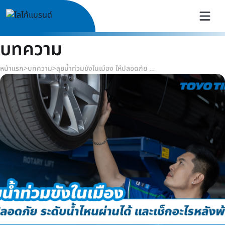
บทความ
หน้าแรก
>
บทความ
>
ลุยน้ำท่วมขังในเมือง ให้ปลอดภัย ระดับน้ำไหนผ่านได้ และเช็กอะไรหลังพ้นน้ำ