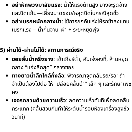
อย่าหักพวงมาลัยแรง
: น้ำให้แรงต้านสูง ยางจะรูดข้าง
และบิดแก้ม—เสี่ยงบาดขอบ/หลุดบีดในกรณีสุดขั้ว
อย่าเบรกหนักกลางน้ำ
: ใช้การยกคันเร่งให้รถช้าลงแทน
เบรกแรง = น้ำกั้นจาน–ผ้า + ระยะหยุดพุ่ง
5) ผ่านได้–ผ่านไม่ได้: สถานการณ์จริง
ซอยสั้นน้ำครึ่งยาง
: เข้าเกียร์ต่ำ, คันเร่งคงที่, ห้ามหยุด
กลาง “แอ่งลึกสุด” กลางซอย
ทางยาวน้ำลึกใกล้กึ่งล้อ
: พิจารณาจุดกลับรถ/รอ; ถ้า
จำเป็นต้องไปต่อ ให้ “ปล่อยคลื่นนำ” เล็ก ๆ และรักษาเพซ
คง
เจอรถสวนด้วยความเร็ว
: ลดความเร็วทันทีเพื่อลดคลื่น
กระแทก (คลื่นสวนกันทำให้ระดับน้ำรอบห้องเครื่องสูงชั่ว
วินาที)