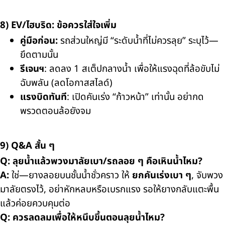
8) EV/ไฮบริด: ข้อควรใส่ใจเพิ่ม
คู่มือก่อน:
รถส่วนใหญ่มี “ระดับน้ำที่ไม่ควรลุย” ระบุไว้—
ยึดตามนั้น
รีเจนฯ
: ลดลง 1 สเต็ปกลางน้ำ เพื่อให้แรงฉุดที่ล้อขับไม่
ฉับพลัน (ลดโอกาสสไลด์)
แรงบิดทันที
: เปิดคันเร่ง “ก้าวหน้า” เท่านั้น อย่ากด
พรวดตอนล้อยังจม
9) Q&A สั้น ๆ
Q: ลุยน้ำแล้วพวงมาลัยเบา/รถลอย ๆ คือเหินน้ำไหม?
A:
ใช่—ยางลอยบนชั้นน้ำชั่วคราว ให้
ยกคันเร่งเบา ๆ
, จับพวง
มาลัยตรงไว้, อย่าหักหลบหรือเบรกแรง รอให้ยางกลับแตะพื้น
แล้วค่อยควบคุมต่อ
Q: ควรลดลมเพื่อให้หนึบขึ้นตอนลุยน้ำไหม?