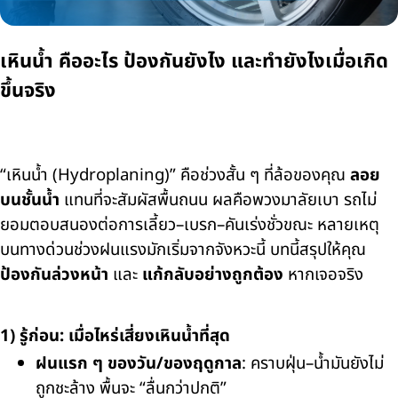
เหินน้ำ คืออะไร ป้องกันยังไง และทำยังไงเมื่อเกิด
ขึ้นจริง
“เหินน้ำ (Hydroplaning)” คือช่วงสั้น ๆ ที่ล้อของคุณ
ลอย
บนชั้นน้ำ
แทนที่จะสัมผัสพื้นถนน ผลคือพวงมาลัยเบา รถไม่
ยอมตอบสนองต่อการเลี้ยว–เบรก–คันเร่งชั่วขณะ หลายเหตุ
บนทางด่วนช่วงฝนแรงมักเริ่มจากจังหวะนี้ บทนี้สรุปให้คุณ
ป้องกันล่วงหน้า
และ
แก้กลับอย่างถูกต้อง
หากเจอจริง
1) รู้ก่อน: เมื่อไหร่เสี่ยงเหินน้ำที่สุด
ฝนแรก ๆ ของวัน/ของฤดูกาล
: คราบฝุ่น–น้ำมันยังไม่
ถูกชะล้าง พื้นจะ “ลื่นกว่าปกติ”