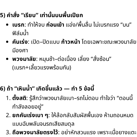
5) คำสั่ง “เรียบ” เท่านั้นบนพื้นเปียก
เบรก
: ทำให้จบ
ก่อนเข้า
แอ่ง/พื้นลื่น ไม่เบรกแรง “บน”
ฟิล์มน้ำ
คันเร่ง
: เปิด–ปิดแบบ
ก้าวหน้า
โดยเฉพาะขณะพวงมาลัย
มีองศา
พวงมาลัย
: หมุนช้า–ต่อเนื่อง เลี่ยง “สั่งซ้อน”
(เบรก+เลี้ยวแรงพร้อมกัน)
6) ถ้า “เหินน้ำ” เกิดขึ้นแล้ว — ทำ 5 ข้อนี้
ตั้งสติ
: รู้สึกว่าพวงมาลัยเบา–รถไม่ตอบ ทำใจว่า “ตอนนี้
กำลังลอยอยู่”
ยกคันเร่งเบา ๆ
: ให้ล้อกลับสัมผัสพื้นเอง ห้ามถอนหมด
แบบฉับพลันจนรถเสียสมดุล
ถือพวงมาลัยตรงไว้
: อย่าหักสวนแรง เพราะเมื่อยางแตะ