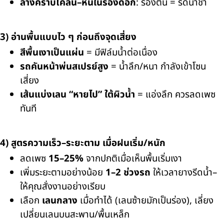
ล้างคราบโคลน–หินในร่องดอก
: ร่องตัน = รีดน้ำช้า
3) อ่านพื้นแบบไว ๆ ก่อนถึงจุดเสี่ยง
สีพื้นเงาเป็นแผ่น
= มีฟิล์มน้ำต่อเนื่อง
รถคันหน้าพ่นสเปรย์สูง
= น้ำลึก/หนา กำลังเข้าโซน
เสี่ยง
เส้นแบ่งเลน “หายไป” ใต้ผิวน้ำ
= แอ่งลึก ควรลดเพซ
ทันที
4) สูตรความเร็ว–ระยะตาม เมื่อฝนเริ่ม/หนัก
ลดเพซ
15–25%
จากปกติเมื่อเห็นพื้นเริ่มเงา
เพิ่มระยะตามอย่างน้อย
1–2 ช่วงรถ
ให้เวลายางรีดน้ำ–
ให้คุณสั่งงานอย่างเรียบ
เลือก
เลนกลาง
เมื่อทำได้ (เลนซ้ายมักเป็นร่อง), เลี่ยง
เปลี่ยนเลนบนสะพาน/พื้นเหล็ก