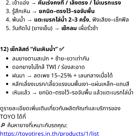
เข้าแอ่ง →
คันเร่งคงที่ / เล็งตรง / ไม่เบรกแรง
รู้สึกเหิน →
ยกนิด–ตรงไว้–รอจับพื้น
พ้นน้ำ →
แตะเบรกไล่น้ำ 2–3 ครั้ง
, ฟังเสียง–เช็กฟีล
วันถัดไป (ยางเย็น) →
เช็กลม
เผื่อรั่วช้า
12) เช็กลิสต์ “กันเหินน้ำ” ✅
ลมยางตามสเปก + ซ้าย–ขวาเท่ากัน
ดอกยางไม่ใกล้ TWI / ร่องสะอาด
ฝนมา → ลดเพซ 15–25% + เลนกลางเมื่อได้
หลีกเลี่ยงเบรก/เลี้ยวแรงบนพื้นเงา–แผ่นเหล็ก–แถบสี
เหินแล้ว → ยกนิด–ตรงไว้–รอจับพื้น แล้วแตะเบรกไล่น้ำ
ดูรายละเอียดเพิ่มเติมเกี่ยวกับผลิตภัณฑ์และบริการของ
TOYO ได้ที่
🔎 ค้นหายางที่เหมาะกับรถคุณ:
https://toyotires.in.th/products/1/list