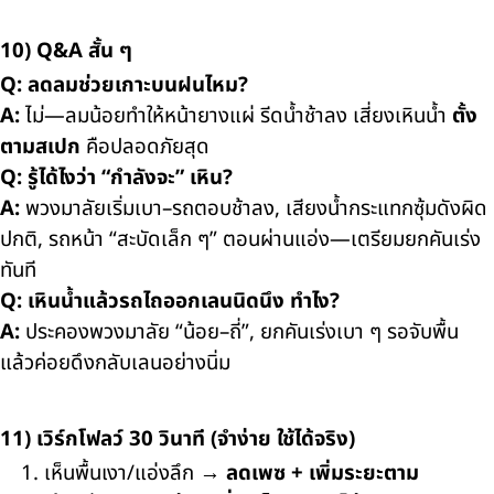
10) Q&A สั้น ๆ
Q: ลดลมช่วยเกาะบนฝนไหม?
A:
ไม่—ลมน้อยทำให้หน้ายางแผ่ รีดน้ำช้าลง เสี่ยงเหินน้ำ
ตั้ง
ตามสเปก
คือปลอดภัยสุด
Q: รู้ได้ไงว่า “กำลังจะ” เหิน?
A:
พวงมาลัยเริ่มเบา–รถตอบช้าลง, เสียงน้ำกระแทกซุ้มดังผิด
ปกติ, รถหน้า “สะบัดเล็ก ๆ” ตอนผ่านแอ่ง—เตรียมยกคันเร่ง
ทันที
Q: เหินน้ำแล้วรถไถออกเลนนิดนึง ทำไง?
A:
ประคองพวงมาลัย “น้อย–ถี่”, ยกคันเร่งเบา ๆ รอจับพื้น
แล้วค่อยดึงกลับเลนอย่างนิ่ม
11) เวิร์กโฟลว์ 30 วินาที (จำง่าย ใช้ได้จริง)
เห็นพื้นเงา/แอ่งลึก →
ลดเพซ + เพิ่มระยะตาม