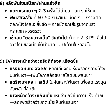
8) หลังพ้นโซนเปียก/ผ่านแอ่งลึก
แตะเบรกเบา ๆ 2–3 ครั้ง
ไล่น้ำบนจานเบรกให้คม
ฟังเสียง/สั่น
ที่ 60–90 กม./ชม.: มีติ๊ก ๆ = กรวดติด
ดอก/บังโคลน; สั่นชัด = อาจมีดอกเสียรูปจากแรง
กระแทก ควรตรวจ
เช็กลม “ตอนยางเย็น” วันถัดไป
: ถ้าตก 2–3 PSI ขึ้นไป
อาจโดนของมีคมใต้น้ำบาด → ปะด้านใน/คอมโบ
9) EV/ยางหน้ากว้าง: จริตที่ต้องละเอียดขึ้น
แรงบิดทันทีของ EV
: หลีกเลี่ยงคันเร่งพรวดกลางโค้ง/
บนพื้นเงา—เพิ่มโอกาสล้อขับ “สไลด์บนฟิล์มน้ำ”
ลดรีเจนฯ ลง 1 สเต็ป
ในฝนแรก/พื้นเงา เพื่อลดแรงฉุด
ฉับพลันที่ล้อขับ
ยางหน้ากว้าง/แก้มเตี้ย
เหินง่ายกว่าในความเร็วเท่ากัน
—ลดเพซเร็วกว่าปกติเมื่อเห็นพื้นเริ่มเงา