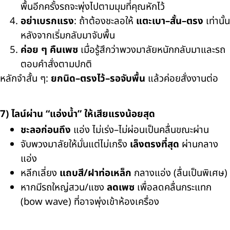
พื้นอีกครั้งรถจะพุ่งไปตามมุมที่คุณหักไว้
อย่าเบรกแรง
: ถ้าต้องชะลอให้
แตะเบา–สั้น–ตรง
เท่านั้น
หลังจากเริ่มกลับมาจับพื้น
ค่อย ๆ คืนเพซ
เมื่อรู้สึกว่าพวงมาลัยหนักกลับมาและรถ
ตอบคำสั่งตามปกติ
หลักจำสั้น ๆ:
ยกนิด–ตรงไว้–รอจับพื้น
แล้วค่อยสั่งงานต่อ
7) ไลน์ผ่าน “แอ่งน้ำ” ให้เสียแรงน้อยสุด
ชะลอก่อนถึง
แอ่ง ไม่เร่ง–ไม่ผ่อนเป็นคลื่นขณะผ่าน
จับพวงมาลัยให้มั่นแต่ไม่เกร็ง
เล็งตรงที่สุด
ผ่านกลาง
แอ่ง
หลีกเลี่ยง
แถบสี/ฝาท่อเหล็ก
กลางแอ่ง (ลื่นเป็นพิเศษ)
หากมีรถใหญ่สวน/แซง
ลดเพซ
เพื่อลดคลื่นกระแทก
(bow wave) ที่อาจพุ่งเข้าห้องเครื่อง