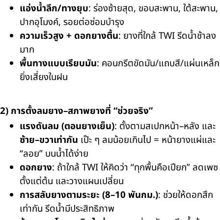
แอ่งน้ำลึก/ทางยุบ
: ร่องซ้ายสุด, ขอบสะพาน, ใต้สะพาน,
ปากอุโมงค์, รอยต่อซ่อมบำรุง
ความเร็วสูง + ดอกยางตื้น
: ยางที่ใกล้ TWI รีดน้ำช้าลง
มาก
พื้นทางแบบเรียบมัน
: คอนกรีตขัดมัน/แถบสี/แผ่นเหล็ก
ยิ่งเสี่ยงในฝน
2) การตั้งลมยาง–สภาพยางที่ “ช่วยจริง”
แรงดันลม (ตอนยางเย็น)
: ตั้งตามสเปกหน้า–หลัง และ
ซ้าย–ขวาเท่ากัน
เป๊ะ ๆ ลมน้อยเกินไป = หน้ายางแผ่และ
“ลอย” บนน้ำได้ง่าย
ดอกยาง
: ถ้าใกล้ TWI ให้คิดว่า “ทุกพื้นคือเปียก” ลดเพซ
ตั้งแต่ต้น และวางแผนเปลี่ยน
การสลับยางตามระยะ (8–10 พันกม.)
: ช่วยให้ดอกสึก
เท่ากัน รีดน้ำมีประสิทธิภาพ