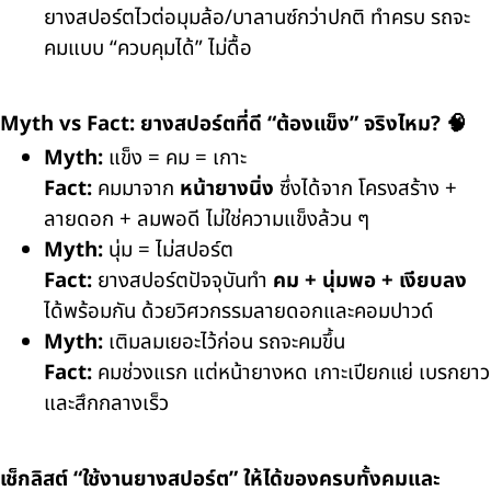
ยางสปอร์ตไวต่อมุมล้อ/บาลานซ์กว่าปกติ ทำครบ รถจะ
คมแบบ “ควบคุมได้” ไม่ดื้อ
Myth vs Fact: ยางสปอร์ตที่ดี “ต้องแข็ง” จริงไหม? 🧠
Myth:
แข็ง = คม = เกาะ
Fact:
คมมาจาก
หน้ายางนิ่ง
ซึ่งได้จาก
โครงสร้าง +
ลายดอก + ลมพอดี
ไม่ใช่ความแข็งล้วน ๆ
Myth:
นุ่ม = ไม่สปอร์ต
Fact:
ยางสปอร์ตปัจจุบันทำ
คม + นุ่มพอ + เงียบลง
ได้พร้อมกัน ด้วยวิศวกรรมลายดอกและคอมปาวด์
Myth:
เติมลมเยอะไว้ก่อน รถจะคมขึ้น
Fact:
คมช่วงแรก แต่หน้ายางหด เกาะเปียกแย่ เบรกยาว
และสึกกลางเร็ว
เช็กลิสต์ “ใช้งานยางสปอร์ต” ให้ได้ของครบทั้งคมและ