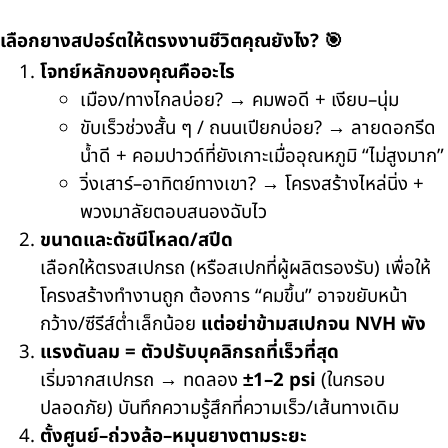
เลือกยางสปอร์ตให้ตรงงานชีวิตคุณยังไง? 🎯
โจทย์หลักของคุณคืออะไร
เมือง/ทางไกลบ่อย? → คมพอดี + เงียบ–นุ่ม
ขับเร็วช่วงสั้น ๆ / ถนนเปียกบ่อย? → ลายดอกรีด
น้ำดี + คอมปาวด์ที่ยังเกาะเมื่ออุณหภูมิ “ไม่สูงมาก”
วิ่งเสาร์–อาทิตย์ทางเขา? → โครงสร้างไหล่นิ่ง +
พวงมาลัยตอบสนองฉับไว
ขนาดและดัชนีโหลด/สปีด
เลือกให้ตรงสเปกรถ (หรือสเปกที่ผู้ผลิตรองรับ) เพื่อให้
โครงสร้างทำงานถูก ต้องการ “คมขึ้น” อาจขยับหน้า
กว้าง/ซีรีส์ต่ำเล็กน้อย
แต่อย่าข้ามสเปกจน NVH พัง
แรงดันลม = ตัวปรับบุคลิกรถที่เร็วที่สุด
เริ่มจากสเปกรถ → ทดลอง
±1–2 psi
(ในกรอบ
ปลอดภัย) บันทึกความรู้สึกที่ความเร็ว/เส้นทางเดิม
ตั้งศูนย์–ถ่วงล้อ–หมุนยางตามระยะ