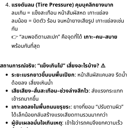
แรงดันลม (Tire Pressure) คุมบุคลิกยางมาก
ลมเกิน = แข็งสะเทือน หน้าสัมผัสหด เกาะแย่ลง
ลมน้อย = บิดตัว ร้อน จนหน้ายางเสียรูป เกาะแย่ลงเช่น
กัน
👉 “ลมพอดีตามสเปก” คือจุดที่ได้
เกาะ–คม–สบาย
พร้อมกันที่สุด
สถานการณ์จริง: “แข็งเกินไป” เสี่ยงอะไรบ้าง? ⚠️
ระยะเบรกยาวขึ้นบนพื้นเปียก
: หน้าสัมผัสแคบลง รีดน้ำ
ด้อยลง เสี่ยงเหินน้ำ
เสียเสียง–สั่นสะเทือน–ช่วงล่างสึกไว
: ส่งแรงกระแทก
เข้ารถมากขึ้น
เกาะลดลงในพื้นถนนขรุขระ
: ยางที่ยอม “ปรับตามผิว”
ได้เล็กน้อยกลับสร้างแรงเสียดทานรวมมากกว่า
ผู้ขับเผลอมั่นใจเกินเหตุ
: เข้าใจว่ารถคมจึงยกความเร็ว