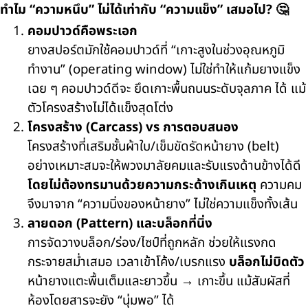
ทำไม “ความหนึบ” ไม่ได้เท่ากับ “ความแข็ง” เสมอไป? 🤔
คอมปาวด์คือพระเอก
ยางสปอร์ตมักใช้คอมปาวด์ที่ “เกาะสูงในช่วงอุณหภูมิ
ทำงาน” (operating window) ไม่ใช่ทำให้แก้มยางแข็ง
เฉย ๆ คอมปาวด์ดีจะ
ยึดเกาะพื้นถนนระดับจุลภาค
ได้ แม้
ตัวโครงสร้างไม่ได้แข็งสุดโต่ง
โครงสร้าง (Carcass) vs การตอบสนอง
โครงสร้างที่เสริมชั้นผ้าใบ/เข็มขัดรัดหน้ายาง (belt)
อย่างเหมาะสมจะให้พวงมาลัยคมและรับแรงด้านข้างได้ดี
โดยไม่ต้องทรมานด้วยความกระด้างเกินเหตุ
ความคม
จึงมาจาก “ความนิ่งของหน้ายาง” ไม่ใช่ความแข็งทั้งเส้น
ลายดอก (Pattern) และบล็อกที่นิ่ง
การจัดวางบล็อก/ร่อง/ไซป์ที่ถูกหลัก ช่วยให้แรงกด
กระจายสม่ำเสมอ เวลาเข้าโค้ง/เบรกแรง
บล็อกไม่บิดตัว
หน้ายางแตะพื้นเต็มและยาวขึ้น → เกาะขึ้น แม้สัมผัสที่
ห้องโดยสารจะยัง “นุ่มพอ” ได้