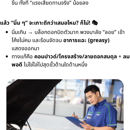
ขึ้น ทั้งที่ “แรงเสียดทานจริง” น้อยลง
แล้ว “นิ่ม ๆ” จะเกาะดีกว่าเสมอไหม? ก็ไม่! 🎭
นิ่มเกิน → บล็อกดอกบิดตัวมาก พวงมาลัย “ลอย” เข้า
โค้งไม่คม และร้อนจัดจน
อาการแฉะ (greasy)
แสดงออกมา
ทางแก้คือ
คอมปาวด์/โครงสร้าง/ลายดอกสมดุล
+
ลม
พอดี
ไม่ใช่ไล่ไปสุดขั้วด้านใดด้านหนึ่ง