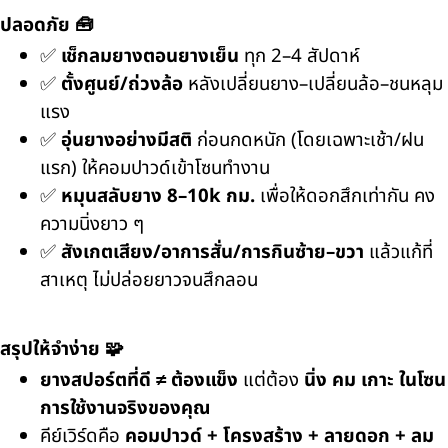
ปลอดภัย 🧰
✅
เช็กลมยางตอนยางเย็น
ทุก 2–4 สัปดาห์
✅
ตั้งศูนย์/ถ่วงล้อ
หลังเปลี่ยนยาง–เปลี่ยนล้อ–ชนหลุม
แรง
✅
อุ่นยางอย่างมีสติ
ก่อนกดหนัก (โดยเฉพาะเช้า/ฝน
แรก) ให้คอมปาวด์เข้าโซนทำงาน
✅
หมุนสลับยาง 8–10k กม.
เพื่อให้ดอกสึกเท่ากัน คง
ความนิ่งยาว ๆ
✅
สังเกตเสียง/อาการสั่น/การกินซ้าย–ขวา
แล้วแก้ที่
สาเหตุ ไม่ปล่อยยาวจนสึกลอน
สรุปให้จำง่าย 🧩
ยางสปอร์ตที่ดี ≠ ต้องแข็ง
แต่ต้อง
นิ่ง คม เกาะ ในโซน
การใช้งานจริงของคุณ
คีย์เวิร์ดคือ
คอมปาวด์ + โครงสร้าง + ลายดอก + ลม