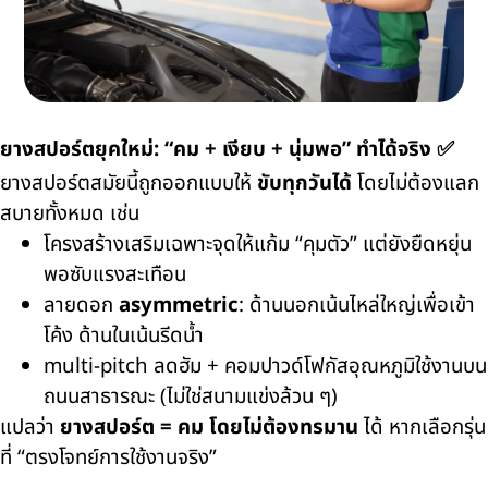
ยางสปอร์ตยุคใหม่: “คม + เงียบ + นุ่มพอ” ทำได้จริง ✅
ยางสปอร์ตสมัยนี้ถูกออกแบบให้
ขับทุกวันได้
โดยไม่ต้องแลก
สบายทั้งหมด เช่น
โครงสร้างเสริมเฉพาะจุดให้แก้ม “คุมตัว” แต่ยังยืดหยุ่น
พอซับแรงสะเทือน
ลายดอก
asymmetric
: ด้านนอกเน้นไหล่ใหญ่เพื่อเข้า
โค้ง ด้านในเน้นรีดน้ำ
multi-pitch ลดฮัม + คอมปาวด์โฟกัสอุณหภูมิใช้งานบน
ถนนสาธารณะ (ไม่ใช่สนามแข่งล้วน ๆ)
แปลว่า
ยางสปอร์ต = คม โดยไม่ต้องทรมาน
ได้ หากเลือกรุ่น
ที่ “ตรงโจทย์การใช้งานจริง”