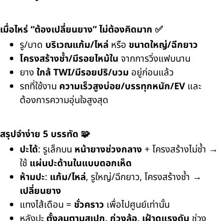
เมื่อไหร่ “ต้องเปลี่ยนยาง” ไม่ต้องคิดมาก ✅
รู/บาด
บริเวณแก้ม/ไหล่
หรือ
ขนาดใหญ่/ฉีกยาว
โครงสร้างช้ำ/มีรอยไหม้ใน
จากการวิ่งแฟบนาน
ยาง
ใกล้ TWI/มีรอยปริ/บวม
อยู่ก่อนแล้ว
รถที่ใช้งาน
ความเร็วสูงบ่อย/บรรทุกหนัก/EV
และ
ต้องการความอุ่นใจสูงสุด
สรุปจำง่าย 5 บรรทัด 🧩
ปะได้
: รูเล็กบน
หน้ายางช่วงกลาง
+ โครงสร้างไม่ช้ำ →
ใช้
แผ่นปะด้านในแบบดอกเห็ด
ห้ามปะ
:
แก้ม/ไหล่
, รูใหญ่/ฉีกยาว, โครงสร้างช้ำ →
เปลี่ยนยาง
แทงไส้เดือน =
ชั่วคราว
เพื่อไปศูนย์เท่านั้น
หลังปะ
ตั้งลมตามสเปก, ถ่วงล้อ, เฝ้าดูแรงดัน
ช่วง