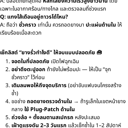
A: ปลอดภัยที่สุดคือ
หลีกเลี่ยงความเร็วสูงยาวนาน
โดย
เฉพาะในอากาศร้อน/ทางไกล และตรวจลมถี่ช่วงแรก
Q: แทงไส้เดือนอยู่ถาวรได้ไหม?
A: ถือว่า
ชั่วคราว
เท่านั้น ควรถอดยางมา
ปะแผ่นด้านใน
ให้
เรียบร้อยเมื่อสะดวก
เช็กลิสต์ “ยางรั่วทำไงดี” ให้จบแบบปลอดภัย 🧰
จอดในที่ปลอดภัย
เปิดไฟฉุกเฉิน
อย่าดึงตะปูออก
ถ้ายังไม่พร้อมปะ — ให้เป็น “จุก
ชั่วคราว” ไว้ก่อน
เติมลมพอให้ถึงจุดบริการ
(อย่าขับแฟบจนโครงสร้าง
ช้ำ)
ขอช่าง
ถอดยางตรวจด้านใน
→ ถ้ารูเล็กในเขตหน้ายาง
กลาง
ใช้ Plug-Patch ด้านใน
ถ่วงล้อ + ตั้งลมตามสเปกรถ
หลังปะเสมอ
เฝ้าดูแรงดัน 2–3 วันแรก
แล้วเช็กซ้ำใน 1–2 สัปดาห์