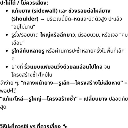
ปะไม่ได้ / ไม่ควรเสี่ยง:
แก้มยาง (sidewall)
และ
ช่วงรอยต่อไหล่ยาง
(shoulder)
→ บริเวณนี้ยืด–หดและบิดตัวสูง ปะแล้ว
“อยู่ไม่นาน”
รูรั่ว/รอยบาด
ใหญ่หรือฉีกยาว
, มีรอยบวม, หรือเจอ “คม
เฉือน”
รูใกล้กันหลายรู
หรือผ่านการปะซ้ำหลายครั้งในพื้นที่เล็ก
ๆ
ยางที่
รั่วแบบแฟบจนวิ่งด้วยลมอ่อนไปไกล
จน
โครงสร้างช้ำ/ไหม้ใน
จำง่าย ๆ:
“กลางหน้ายาง—รูเล็ก—โครงสร้างไม่เสียหาย”
=
พอปะได้
“แก้ม/ไหล่—รูใหญ่—โครงสร้างช้ำ”
=
เปลี่ยนยาง
ปลอดภัย
สุด
วิธีปะที่ควรใช้ vs ที่ควรเลี่ยง 🔧