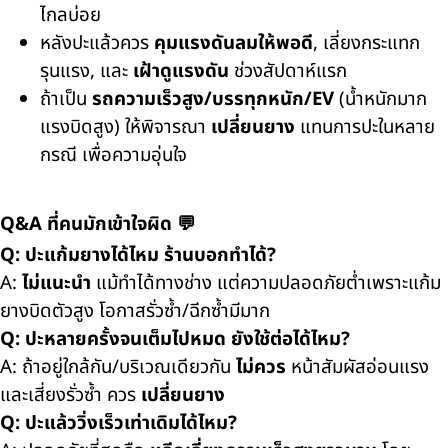
ไกลบ่อย
หลังปะแล้วควร
คุมแรงดันลมให้พอดี
, เลี่ยงกระแทก
รุนแรง, และ
เฝ้าดูแรงดัน
ช่วงสัปดาห์แรก
ถ้าเป็น
รถความเร็วสูง/บรรทุกหนัก/EV
(น้ำหนักมาก
แรงบิดสูง) ให้พิจารณา
เปลี่ยนยาง
แทนการปะในหลาย
กรณี เพื่อความอุ่นใจ
Q&A ที่คนมักเข้าใจผิด 💬
Q: ปะแก้มยางได้ไหม ร้านบอกทำได้?
A:
ไม่แนะนำ
แม้ทำได้ทางช่าง แต่ความปลอดภัยต่ำเพราะแก้ม
ยางบิดตัวสูง โอกาสรั่วซ้ำ/ฉีกซ้ำมีมาก
Q: ปะหลายครั้งจนเต็มไปหมด ยังใช้ต่อได้ไหม?
A: ถ้าอยู่ใกล้กัน/บริเวณเดียวกัน
ไม่ควร
หน้าสัมผัสอ่อนแรง
และเสี่ยงรั่วซ้ำ ควร
เปลี่ยนยาง
Q: ปะแล้ววิ่งเร็วเท่าเดิมได้ไหม?