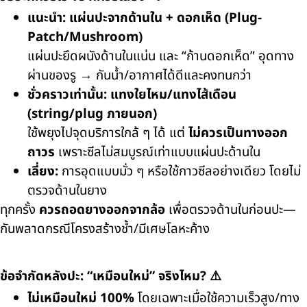
แนะนำ:
แผ่นปะจากด้านใน + ดอกเห็ด (Plug-
Patch/Mushroom)
แผ่นปะยึดผนังด้านในแน่น และ “ก้านดอกเห็ด” อุดทาง
ผ่านของรู → กันน้ำ/อากาศได้ดีและคงทนกว่า
ชั่วคราวเท่านั้น:
แทงใยไหม/แทงไส้เดือน
(string/plug ภายนอก)
ใช้พยุงไปจุดบริการใกล้ ๆ ได้ แต่
ไม่ควรเป็นทางออก
ถาวร
เพราะซีลไม่สมบูรณ์เท่าแบบแผ่นปะด้านใน
เลี่ยง:
การอุดแบบมั่ว ๆ หรือใช้กาวซีลอย่างเดียว โดยไม่
ตรวจด้านในยาง
ทุกครั้ง
ควรถอดยางออกจากล้อ
เพื่อตรวจด้านในก่อนปะ—
กันพลาดกรณีโครงสร้างช้ำ/มีเศษโลหะค้าง
ข้อจำกัดหลังปะ: “เหมือนใหม่” จริงไหม? ⚠️
ไม่เหมือนใหม่ 100%
โดยเฉพาะเมื่อใช้ความเร็วสูง/ทาง