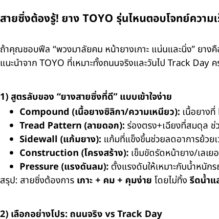
สายซิ่งต้องรู้! ยาง TOYO รุ่นไหนตอบโจทย์ความเร
ถ้าคุณชอบฟีล “พวงมาลัยคม หน้ายางเกาะ แน่นและนิ่ง” ยางคือปัจ
แนะนำจาก TOYO ที่เหมาะทั้งถนนจริงและวันไป Track Day คร
1) สูตรลับของ “ยางสายซิ่งที่ดี” แบบเข้าใจง่าย
Compound (เนื้อยางซิลิกา/ความเหนียว):
เนื้อยางที
Tread Pattern (ลายดอก):
ร่องตรง+เฉียงที่สมดุล ช่
Sidewall (แก้มยาง):
แก้มที่แข็งขึ้นช่วยลดอาการย้วย
Construction (โครงสร้าง):
เข็มขัดรัดหน้ายาง/เลเยอ
Pressure (แรงดันลม):
ตั้งแรงดันให้เหมาะกับน้ำหนักรถ
สรุป: สายซิ่งต้องการ
เกาะ + คม + คุมง่าย
โดยไม่ทิ้ง
รีดน้ำ
2) เลือกอย่างโปร: ถนนจริง vs Track Day