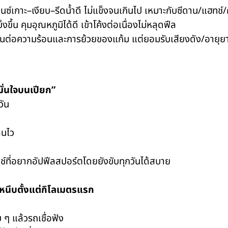
์เกาะ–เงียบ–รีดน้ำดี ไม่แข็งจนเกินไป เหมาะกับซีดาน/แฮทช์/ค
ึ้น คุมอุณหภูมิได้ดี เข้าโค้งต่อเนื่องไม่หลุดฟีล
ทนต่อความร้อนและการย้วยของแก้ม แต่ยอมรับเสียงดัง/อายุยา
่นใจบนเปียก”
วัน
ลนไว
ี่อยากอัปฟีลสปอร์ตโดยยังขับทุกวันได้สบาย
หนึบตั้งแต่กิโลเมตรแรก
 แล้วรถเชื่อฟัง