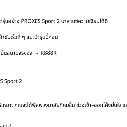
่รุ่นอย่าง
PROXES Sport 2
บาลานซ์ความเงียบได้ดี
ขับเร็วถี่ ๆ แนะนำรุ่นนี้ก่อน
าเน้นสนามจริงจัง →
R888R
 Sport 2
้เหมาะ คุณจะได้ฟีลพวงมาลัยที่คมขึ้น ช่วงเข้า–ออกโค้งมั่นใจ