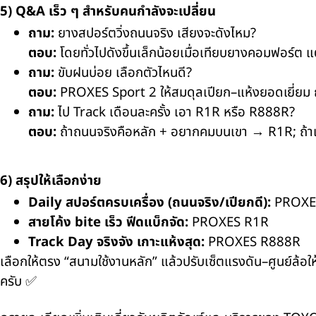
5) Q&A เร็ว ๆ สำหรับคนกำลังจะเปลี่ยน
ถาม:
ยางสปอร์ตวิ่งถนนจริง เสียงจะดังไหม?
ตอบ:
โดยทั่วไปดังขึ้นเล็กน้อยเมื่อเทียบยางคอมฟอร์ต แต
ถาม:
ขับฝนบ่อย เลือกตัวไหนดี?
ตอบ:
PROXES Sport 2
ให้สมดุลเปียก–แห้งยอดเยี่ยม ถ้า
ถาม:
ไป Track เดือนละครั้ง เอา R1R หรือ R888R?
ตอบ:
ถ้าถนนจริงคือหลัก + อยากคมบนเขา →
R1R
; ถ้
6) สรุปให้เลือกง่าย
Daily สปอร์ตครบเครื่อง (ถนนจริง/เปียกดี):
PROXES
สายโค้ง bite เร็ว ฟีดแบ็กจัด:
PROXES R1R
Track Day จริงจัง เกาะแห้งสุด:
PROXES R888R
เลือกให้ตรง “สนามใช้งานหลัก” แล้วปรับเซ็ตแรงดัน–ศูนย์ล้อให
ครับ ✅