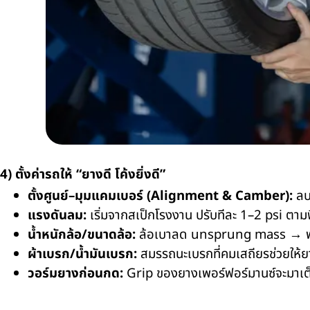
4) ตั้งค่ารถให้ “ยางดี โค้งยิ่งดี”
ตั้งศูนย์–มุมแคมเบอร์ (Alignment & Camber):
ลบเ
แรงดันลม:
เริ่มจากสเป็กโรงงาน ปรับทีละ 1–2 psi ตาม
น้ำหนักล้อ/ขนาดล้อ:
ล้อเบาลด unsprung mass → พว
ผ้าเบรก/น้ำมันเบรก:
สมรรถนะเบรกที่คมเสถียรช่วยให้ย
วอร์มยางก่อนกด:
Grip ของยางเพอร์ฟอร์มานซ์จะมาเต็