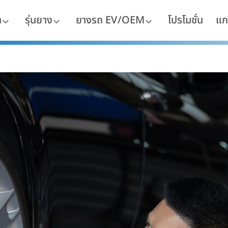
า
รุ่นยาง
ยางรถ EV/OEM
โปรโมชั่น
แก