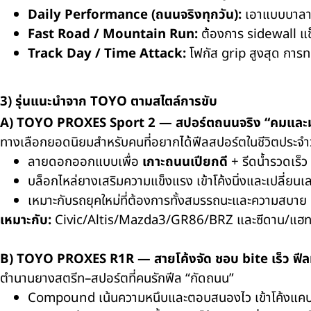
Daily Performance (ถนนจริงทุกวัน):
เอาแบบบาลานซ
Fast Road / Mountain Run:
ต้องการ sidewall แข็งข
Track Day / Time Attack:
โฟกัส grip สูงสุด การ
3) รุ่นแนะนำจาก TOYO ตามสไตล์การขับ
A)
TOYO PROXES Sport 2
— สปอร์ตถนนจริง “คมและมั
ทางเลือกยอดนิยมสำหรับคนที่อยากได้ฟีลสปอร์ตในชีวิตประจำ
ลายดอกออกแบบเพื่อ
เกาะถนนเปียกดี
+ รีดน้ำรวดเร็ว
บล็อกไหล่ยางเสริมความแข็งแรง เข้าโค้งนิ่งและเปลี่ยนเ
เหมาะกับรถยุคใหม่ที่ต้องการทั้งสมรรถนะและความสบาย
เหมาะกับ:
Civic/Altis/Mazda3/GR86/BRZ และซีดาน/แฮทช์ท
B)
TOYO PROXES R1R
— สายโค้งจัด ชอบ bite เร็ว ฟีล
ตำนานยางสตรีท–สปอร์ตที่คนรักฟีล “กัดถนน”
Compound เน้นความหนึบและตอบสนองไว เข้าโค้งแคบ ๆ