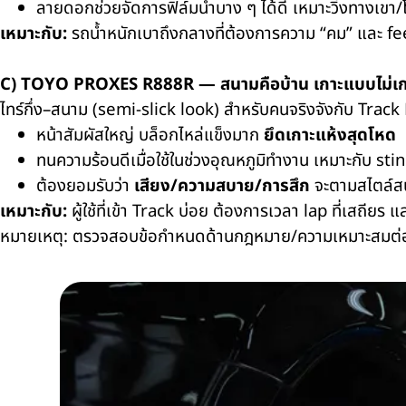
ลายดอกช่วยจัดการฟิล์มน้ำบาง ๆ ได้ดี เหมาะวิ่งทางเขา/โ
เหมาะกับ:
รถน้ำหนักเบาถึงกลางที่ต้องการความ “คม” และ f
C)
TOYO PROXES R888R
— สนามคือบ้าน เกาะแบบไม่เก
ไทร์กึ่ง–สนาม (semi-slick look) สำหรับคนจริงจังกับ Track
หน้าสัมผัสใหญ่ บล็อกไหล่แข็งมาก
ยึดเกาะแห้งสุดโหด
ทนความร้อนดีเมื่อใช้ในช่วงอุณหภูมิทำงาน เหมาะกับ stint
ต้องยอมรับว่า
เสียง/ความสบาย/การสึก
จะตามสไตล์ส
เหมาะกับ:
ผู้ใช้ที่เข้า Track บ่อย ต้องการเวลา lap ที่เสถียร
หมายเหตุ: ตรวจสอบข้อกำหนดด้านกฎหมาย/ความเหมาะสมต่อการ