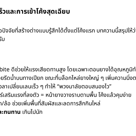
็วและการเข้าโค้งสุดเฉียบ
จัยที่สร้างต่างแบบรู้สึกได้ตั้งแต่โค้งแรก บทความนี้สรุปให้ว
ับ
่ bite ดีช่วยให้แรงเสียดทานสูง โดยเฉพาะตอนยางได้อุณหภูมิ
วยรีดน้ำบนทางเปียก ขณะที่บล็อกไหล่ยางใหญ่ ๆ เพิ่มความนิ่งต
เวลาเปลี่ยนเลนเร็ว ๆ ทำให้ “พวงมาลัยตอบสนองไว”
ร์เสริมแรงที่ลงตัว = หน้ายางวางราบตามพื้น โค้งแล้วคุมง่าย
/ล้อ ช่วยเพิ่มพื้นที่สัมผัสและลดการสึกกินไหล่
และทนทาน
เกินไปนัก