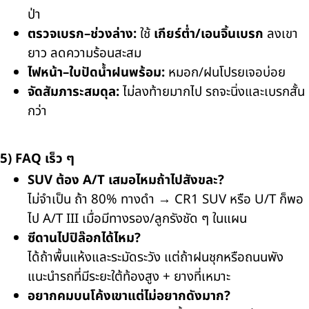
ป่า
ตรวจเบรก–ช่วงล่าง:
ใช้
เกียร์ต่ำ/เอนจิ้นเบรก
ลงเขา
ยาว ลดความร้อนสะสม
ไฟหน้า–ใบปัดน้ำฝนพร้อม:
หมอก/ฝนโปรยเจอบ่อย
จัดสัมภาระสมดุล:
ไม่ลงท้ายมากไป รถจะนิ่งและเบรกสั้น
กว่า
5) FAQ เร็ว ๆ
SUV ต้อง A/T เสมอไหมถ้าไปสังขละ?
ไม่จำเป็น ถ้า 80% ทางดำ →
CR1 SUV
หรือ
U/T
ก็พอ
ไป
A/T III
เมื่อมีทางรอง/ลูกรังชัด ๆ ในแผน
ซีดานไปปิล๊อกได้ไหม?
ได้ถ้าพื้นแห้งและระมัดระวัง แต่ถ้าฝนชุกหรือถนนพัง
แนะนำรถที่มีระยะใต้ท้องสูง + ยางที่เหมาะ
อยากคมบนโค้งเขาแต่ไม่อยากดังมาก?