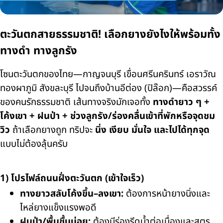
ตะวันตกสายธรรมชาติ! เลือกยางยังไงให้พร้อมทั้ง
ทางดำ ทางลูกรัง
โซนตะวันตกของไทย—กาญจนบุรี เขื่อนศรีนครินทร์ เอราวัณ
ทองผาภูมิ สังขละบุรี ไปจนถึงบ้านอีต่อง (ปิล๊อก)—คือสวรรค์
ของคนรักธรรมชาติ เส้นทางจริงมักเจอทั้ง
ทางดำยาว ๆ +
โค้งเขา + ฝนป่า + ช่วงลูกรัง/ร่องคลื่นเข้าที่พักหรือจุดชม
วิว
ถ้าเลือกยางถูก ทริปจะ
นิ่ง เงียบ มั่นใจ และไปได้ทุกจุด
แบบไม่ต้องลุ้นครับ
1) โปรไฟล์ถนนฝั่งตะวันตก (เข้าใจเร็ว)
ทางยาวสลับโค้งขึ้น–ลงเขา:
ต้องการหน้ายางนิ่งและ
ไหล่ยางแข็งแรงพอดี
ฝนป่า/พื้นชื้นบ่อย:
ต้องมีร่องรีดน้ำต่อเนื่องและสูตร