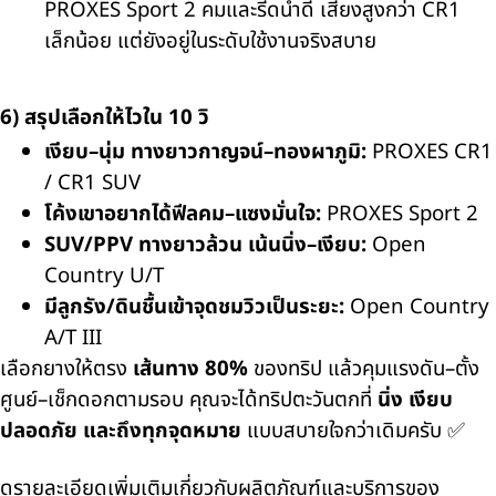
PROXES Sport 2
คมและรีดน้ำดี เสียงสูงกว่า
CR1
เล็กน้อย แต่ยังอยู่ในระดับใช้งานจริงสบาย
6) สรุปเลือกให้ไวใน 10 วิ
เงียบ–นุ่ม ทางยาวกาญจน์–ทองผาภูมิ:
PROXES CR1
/ CR1 SUV
โค้งเขาอยากได้ฟีลคม–แซงมั่นใจ:
PROXES Sport 2
SUV/PPV ทางยาวล้วน เน้นนิ่ง–เงียบ:
Open
Country U/T
มีลูกรัง/ดินชื้นเข้าจุดชมวิวเป็นระยะ:
Open Country
A/T III
เลือกยางให้ตรง
เส้นทาง 80%
ของทริป แล้วคุมแรงดัน–ตั้ง
ศูนย์–เช็กดอกตามรอบ คุณจะได้ทริปตะวันตกที่
นิ่ง เงียบ
ปลอดภัย และถึงทุกจุดหมาย
แบบสบายใจกว่าเดิมครับ ✅
ดูรายละเอียดเพิ่มเติมเกี่ยวกับผลิตภัณฑ์และบริการของ