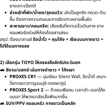
ยางเกาะเปียกดี
ช่วงเข้าที่พัก/น้ำตก/จุดชมวิว:
มักเป็นลูกรัง–กรวด–ดิน
ชื้น ต้องการความทนและการยึดเกาะหลายพื้นผิว
สะพานยาว/คอนกรีต:
เสียงฮัมที่ความเร็วเดินทาง ยาง
คอมฟอร์ตช่วยให้ห้องโดยสารสงบ
สรุป: ต้องบาลานซ์
รีดน้ำไว + คุมโค้ง + เงียบบนทางยาว +
ไปได้บนทางรอง
2) เลือกรุ่น
TOYO
ให้ตรงสไตล์ทริปตะวันตก
🚗 ซีดาน/แฮทช์ เน้นทางดำยาว + โค้งเขา
PROXES CR1
— นุ่มเงียบ
Silent Wall
, รีดน้ำดี เหมาะ
วิ่งทางยาวกาญจนบุรี–ทองผาภูมิ
PROXES Sport 2
— ถ้าชอบฟีลคม เวลาเข้า–ออกโค้ง
บนเขา ให้พวงมาลัยเชื่อฟังมากขึ้น
🚙 SUV/PPV ครอบครัว ทางยาวเป็นหลัก