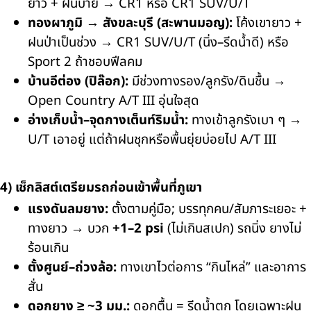
ยาว + ฝนบ่าย →
CR1
หรือ
CR1 SUV/U/T
ทองผาภูมิ → สังขละบุรี (สะพานมอญ):
โค้งเขายาว +
ฝนป่าเป็นช่วง →
CR1 SUV/U/T
(นิ่ง–รีดน้ำดี) หรือ
Sport 2
ถ้าชอบฟีลคม
บ้านอีต่อง (ปิล๊อก):
มีช่วงทางรอง/ลูกรัง/ดินชื้น →
Open Country A/T III
อุ่นใจสุด
อ่างเก็บน้ำ–จุดกางเต็นท์ริมน้ำ:
ทางเข้าลูกรังเบา ๆ →
U/T
เอาอยู่ แต่ถ้าฝนชุกหรือพื้นยุ่ยบ่อยไป
A/T III
4) เช็กลิสต์เตรียมรถก่อนเข้าพื้นที่ภูเขา
แรงดันลมยาง:
ตั้งตามคู่มือ; บรรทุกคน/สัมภาระเยอะ +
ทางยาว → บวก
+1–2 psi
(ไม่เกินสเปก) รถนิ่ง ยางไม่
ร้อนเกิน
ตั้งศูนย์–ถ่วงล้อ:
ทางเขาไวต่อการ “กินไหล่” และอาการ
สั่น
ดอกยาง ≥ ~3 มม.:
ดอกตื้น = รีดน้ำตก โดยเฉพาะฝน