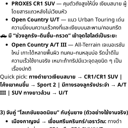
PROXES CR1 SUV
— คุมตัวถังสูงให้นิ่ง เงียบสบาย ผู้
โดยสารแถวหลังไม่เวียนหัว
Open Country U/T
— แนว Urban Touring เด่น
ความนิ่งบนความเร็วคงที่และเงียบบนสะพาน/คอนกรีต
🛻 มี “ช่วงลูกรัง–ดินชื้น–กรวด” เข้าจุดไฮไลต์เป็นระยะ
Open Country A/T III
— All-Terrain เจเนอเรชัน
ใหม่ เกาะได้หลายพื้นผิว ทนคม–ทนหลุมบ่อ รีดน้ำดีใน
ความเร็วใช้งานจริง เหมาะถ้าทริปมีแวะจุดลุยนิด ๆ เป็น
เรื่องปกติ
Quick pick:
ทางดำยาวเงียบสบาย → CR1/CR1 SUV |
โค้งเขาคมขึ้น → Sport 2 | มีทางรองลูกรังประจำ → A/T
III | SUV ทางยาวล้วน → U/T
3) จับคู่ “โลเกชันยอดนิยม” กับรุ่นยาง (ตัวอย่างใช้งานจริง)
เมืองกาญจน์ → เขื่อนศรีนครินทร์/เอราวัณ:
ทางดำ