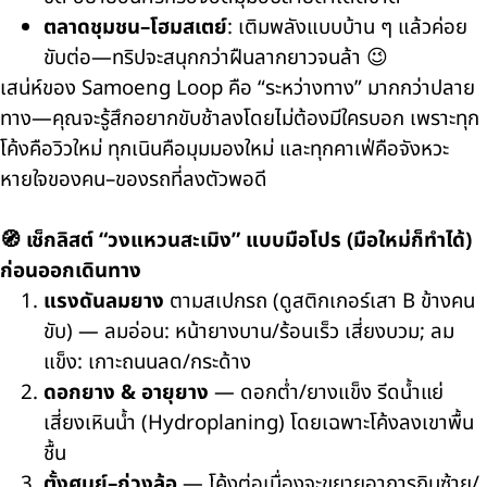
ตลาดชุมชน–โฮมสเตย์
: เติมพลังแบบบ้าน ๆ แล้วค่อย
ขับต่อ—ทริปจะสนุกกว่าฝืนลากยาวจนล้า 😉
เสน่ห์ของ Samoeng Loop คือ “ระหว่างทาง” มากกว่าปลาย
ทาง—คุณจะรู้สึกอยากขับช้าลงโดยไม่ต้องมีใครบอก เพราะทุก
โค้งคือวิวใหม่ ทุกเนินคือมุมมองใหม่ และทุกคาเฟ่คือจังหวะ
หายใจของคน–ของรถที่ลงตัวพอดี
🧭 เช็กลิสต์ “วงแหวนสะเมิง” แบบมือโปร (มือใหม่ก็ทำได้)
ก่อนออกเดินทาง
แรงดันลมยาง
ตามสเปกรถ (ดูสติกเกอร์เสา B ข้างคน
ขับ) — ลมอ่อน: หน้ายางบาน/ร้อนเร็ว เสี่ยงบวม; ลม
แข็ง: เกาะถนนลด/กระด้าง
ดอกยาง & อายุยาง
— ดอกต่ำ/ยางแข็ง รีดน้ำแย่
เสี่ยงเหินน้ำ (Hydroplaning) โดยเฉพาะโค้งลงเขาพื้น
ชื้น
ตั้งศูนย์–ถ่วงล้อ
— โค้งต่อเนื่องจะขยายอาการกินซ้าย/