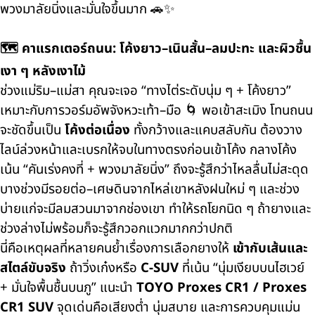
พวงมาลัยนิ่งและมั่นใจขึ้นมาก 🚗✨
🗺️ คาแรกเตอร์ถนน: โค้งยาว–เนินสั้น–ลมปะทะ และผิวชื้น
เงา ๆ หลังเงาไม้
ช่วงแม่ริม–แม่สา คุณจะเจอ “ทางไต่ระดับนุ่ม ๆ + โค้งยาว”
เหมาะกับการวอร์มอัพจังหวะเท้า–มือ 🌀 พอเข้าสะเมิง โทนถนน
จะชัดขึ้นเป็น
โค้งต่อเนื่อง
ทั้งกว้างและแคบสลับกัน ต้องวาง
ไลน์ล่วงหน้าและเบรกให้จบในทางตรงก่อนเข้าโค้ง กลางโค้ง
เน้น “คันเร่งคงที่ + พวงมาลัยนิ่ง” ถึงจะรู้สึกว่าไหลลื่นไม่สะดุด
บางช่วงมีรอยต่อ–เศษดินจากไหล่เขาหลังฝนใหม่ ๆ และช่วง
บ่ายแก่จะมีลมสวนมาจากช่องเขา ทำให้รถโยกนิด ๆ ถ้ายางและ
ช่วงล่างไม่พร้อมก็จะรู้สึกวอกแวกมากกว่าปกติ
นี่คือเหตุผลที่หลายคนย้ำเรื่องการเลือกยางให้
เข้ากับเส้นและ
สไตล์ขับจริง
ถ้าวิ่งเก๋งหรือ
C-SUV
ที่เน้น “นุ่มเงียบบนไฮเวย์
+ มั่นใจพื้นชื้นบนภู” แนะนำ
TOYO Proxes CR1 / Proxes
CR1 SUV
จุดเด่นคือเสียงต่ำ นุ่มสบาย และการควบคุมแม่น