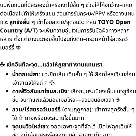
บนพื้นถนนที่มีละอองน้ำหรือเงาไม้ชื้น ๆ ช่วยให้โค้งกว้าง–แคบ
ต่อเนื่องไม่ทำให้เกร็งแขน ส่วนใครขับกระบะ/PPV หรือวางแผน
แวะ
ลูกรังสั้น ๆ
เข้าโฮมสเตย์/จุดชมวิว กลุ่ม
TOYO Open
Country (A/T)
จะเพิ่มความอุ่นใจในการรับมือผิวทางหลาก
หลาย ตั้งแต่ยางมะตอยชื้นไปจนถึงดิน–กรวดหน้าไร่สตรอว์
เบอร์รี่ 🍓
☕ เช็กอินทีละจุด…แล้วให้ภูเขาทำงานแทนเรา
น้ำตกแม่สา
: แวะยืดเส้น เดินสั้น ๆ ให้เลือดไหลเวียนก่อน
เข้าสเตจโค้งถี่ ๆ 💦
คาเฟ่วิวสันเขาโซนสะเมิง
: เลือกมุมระเบียงเห็นแนวภูซ้อน
ชั้น จิบกาแฟแล้วมองเมฆไหล—สวยจนลืมเวลา ☕
สวน/ไร่สตรอว์เบอร์รี่
(ตามฤดูกาล): เข้าทางลูกรังสั้น ๆ
ได้ ถ้ายางพร้อมจะสบายใจขึ้นมาก
จุดชมวิวไหล่เขา
: จอดเฉพาะจุดที่จัดไว้ เปิดไฟฉุกเฉินให้
ชัด อย่าย้อนศรหรือจอดมุมอับสายตาเด็ดขาด