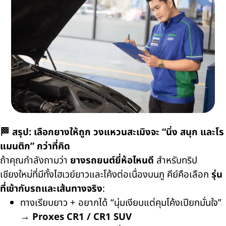
🏁 สรุป: เลือกยางให้ถูก วงแหวนสะเมิงจะ “นิ่ง สนุก และโร
แมนติก” กว่าที่คิด
ถ้าคุณกำลังถามว่า
ยางรถยนต์ยี่ห้อไหนดี
สำหรับทริป
เชียงใหม่ที่มีทั้งไฮเวย์ยาวและโค้งต่อเนื่องบนภู คีย์คือเลือก
รุ่น
ที่เข้ากับรถและเส้นทางจริง
:
ทางเรียบยาว + อยากได้ “นุ่มเงียบแต่คุมโค้งเปียกมั่นใจ”
→
Proxes CR1 / CR1 SUV