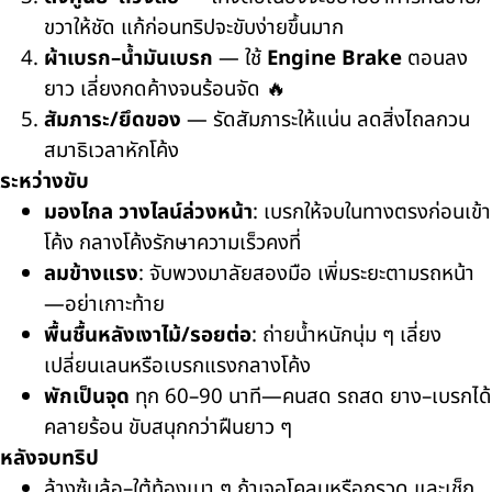
ขวาให้ชัด แก้ก่อนทริปจะขับง่ายขึ้นมาก
ผ้าเบรก–น้ำมันเบรก
— ใช้
Engine Brake
ตอนลง
ยาว เลี่ยงกดค้างจนร้อนจัด 🔥
สัมภาระ/ยึดของ
— รัดสัมภาระให้แน่น ลดสิ่งไถลกวน
สมาธิเวลาหักโค้ง
ระหว่างขับ
มองไกล วางไลน์ล่วงหน้า
: เบรกให้จบในทางตรงก่อนเข้า
โค้ง กลางโค้งรักษาความเร็วคงที่
ลมข้างแรง
: จับพวงมาลัยสองมือ เพิ่มระยะตามรถหน้า
—อย่าเกาะท้าย
พื้นชื้นหลังเงาไม้/รอยต่อ
: ถ่ายน้ำหนักนุ่ม ๆ เลี่ยง
เปลี่ยนเลนหรือเบรกแรงกลางโค้ง
พักเป็นจุด
ทุก 60–90 นาที—คนสด รถสด ยาง–เบรกได้
คลายร้อน ขับสนุกกว่าฝืนยาว ๆ
หลังจบทริป
ล้างซุ้มล้อ–ใต้ท้องเบา ๆ ถ้าเจอโคลนหรือกรวด และเช็ก