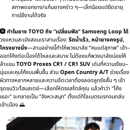
สภาพดอกยาง/แก้มยางคร่าว ๆ—เล็กน้อยแต่ยืดอายุ
การใช้งานได้จริง
🛞 ทำไมยาง TOYO ถึง “เปลี่ยนฟีล” Samoeng Loop ได้
วงแหวนสะเมิงสอนเราสามเรื่อง:
รีดน้ำเร็ว, หน้ายางคงรูป,
โครงยางนิ่ง
—สามอย่างนี้ทำให้พวงมาลัย “คมแต่สุภาพ” เข้า–
ออกโค้งต่อเนื่องได้ไหลและสบาย ไม่ต้องแก้พวงมาลัยบ่อยให้
ล้าแขน
TOYO Proxes CR1 / CR1 SUV
เด่นที่ความเงียบ–
นุ่มและคุมโค้งบนพื้นชื้น ส่วน
Open Country A/T
ช่วยเรื่อง
ผิวทางหลากหลายและความอึดเวลาต้องลอดลูกรังสั้น ๆ เข้า
จุดชมวิว/โฮมสเตย์—เลือกให้ตรงสไตล์คุณ แล้วคำว่า “โค้ง
เยอะ” จะกลายเป็น “จังหวะสนุก” ตั้งแต่กิโลเมตรแรกจนกลับ
เข้าเมือง 🌄