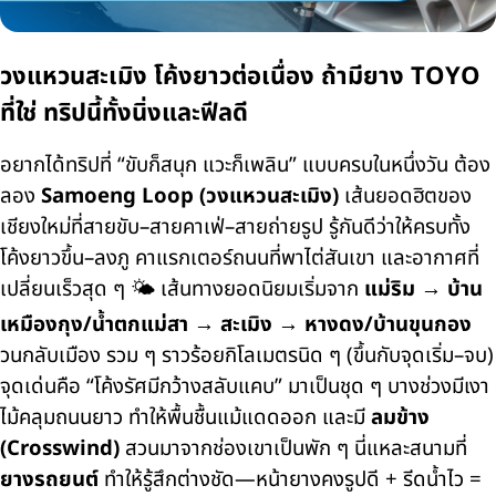
วงแหวนสะเมิง โค้งยาวต่อเนื่อง ถ้ามียาง TOYO
ที่ใช่ ทริปนี้ทั้งนิ่งและฟีลดี
อยากได้ทริปที่ “ขับก็สนุก แวะก็เพลิน” แบบครบในหนึ่งวัน ต้อง
ลอง
Samoeng Loop (วงแหวนสะเมิง)
เส้นยอดฮิตของ
เชียงใหม่ที่สายขับ–สายคาเฟ่–สายถ่ายรูป รู้กันดีว่าให้ครบทั้ง
โค้งยาวขึ้น–ลงภู คาแรกเตอร์ถนนที่พาไต่สันเขา และอากาศที่
เปลี่ยนเร็วสุด ๆ 🌤️ เส้นทางยอดนิยมเริ่มจาก
แม่ริม → บ้าน
เหมืองกุง/น้ำตกแม่สา → สะเมิง → หางดง/บ้านขุนกอง
วนกลับเมือง รวม ๆ ราวร้อยกิโลเมตรนิด ๆ (ขึ้นกับจุดเริ่ม–จบ)
จุดเด่นคือ “โค้งรัศมีกว้างสลับแคบ” มาเป็นชุด ๆ บางช่วงมีเงา
ไม้คลุมถนนยาว ทำให้พื้นชื้นแม้แดดออก และมี
ลมข้าง
(Crosswind)
สวนมาจากช่องเขาเป็นพัก ๆ นี่แหละสนามที่
ยางรถยนต์
ทำให้รู้สึกต่างชัด—หน้ายางคงรูปดี + รีดน้ำไว =