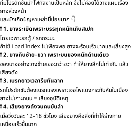
ทีมโปรดักชันมักโฟกัสงานเป็นหลัก จึงไม่ค่อยได้วางแผนเรื่อง
ยางล่วงหน้า
และมักเกิดปัญหาเหล่านี้บ่อยมาก 👇
❗ 1. ยางระเบิดเพราะบรรทุกหนักเกินสเปก
โดยเฉพาะรถตู้ / รถกระบะ
ถ้าใช้ Load Index ไม่เพียงพอ ยางจะร้อนเร็วมากและเสี่ยงสูง
❗ 2. ยางกินซ้าย–ขวา เพราะขนของหนักด้านเดียว
ของบางอย่างวางซ้ายเยอะกว่าขวา ทำให้ยางสึกไม่เท่ากัน แล้ว
เสียงดัง
❗ 3. เบรกยาวเวลารีบทันฉาก
รถโปรดักชันต้องเบรกแรงเพราะเจอไฟแดงกระทันหันในเมือง
ยางไม่เกาะถนน = เสี่ยงอุบัติเหตุ
❗ 4. เสียงยางดังจนคนขับล้า
เมื่อวิ่งวันละ 12–18 ชั่วโมง เสียงยางคือสิ่งที่ทำให้ร่างกาย
เหนื่อยเร็วขึ้นมาก