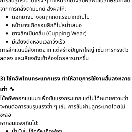
การชนลูกระนาดแรง ๆ ทำให้ดอกยางสัมผัสพื้นในลักษณะที่ผิด
จากการกลิ้งตามปกติ ส่งผลให้:
ดอกยางบางจุดถูกกดแรงมากเกินไป
หน้ายางเกิดรอยสึกที่ไม่สม่ำเสมอ
ยางสึกเป็นคลื่น (Cupping Wear)
มีเสียงดังหอนเวลาวิ่งเร็ว
การสึกแบบนี้สังเกตยาก แต่สร้างปัญหาใหญ่ เช่น การทรงตัว
ลดลง และเสียงดังเข้าห้องโดยสารมากขึ้น
3) โช้คอัพโดนกระแทกแรง ทำให้อายุการใช้งานสั้นลงหลาย
เท่า 🔧
โช้คอัพออกแบบมาเพื่อซับแรงกระแทก แต่ไม่ได้หมายความว่า
จะทนต่อการชนรุนแรงซ้ำ ๆ เช่น การขับผ่านลูกระนาดโดยไม่
ชะลอ
หากชนแรงเกินไป:
น้ำมันในโช้คอัพเกิดฟอง