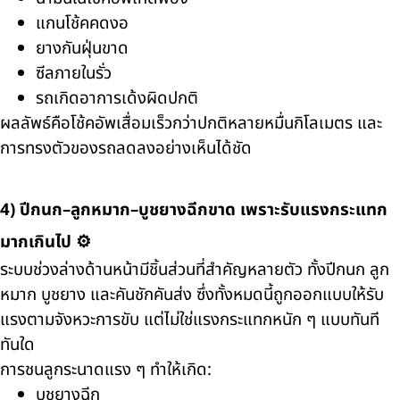
แกนโช้คคดงอ
ยางกันฝุ่นขาด
ซีลภายในรั่ว
รถเกิดอาการเด้งผิดปกติ
ผลลัพธ์คือโช้คอัพเสื่อมเร็วกว่าปกติหลายหมื่นกิโลเมตร และ
การทรงตัวของรถลดลงอย่างเห็นได้ชัด
4) ปีกนก–ลูกหมาก–บูชยางฉีกขาด เพราะรับแรงกระแทก
มากเกินไป ⚙️
ระบบช่วงล่างด้านหน้ามีชิ้นส่วนที่สำคัญหลายตัว ทั้งปีกนก ลูก
หมาก บูชยาง และคันชักคันส่ง ซึ่งทั้งหมดนี้ถูกออกแบบให้รับ
แรงตามจังหวะการขับ แต่ไม่ใช่แรงกระแทกหนัก ๆ แบบทันที
ทันใด
การชนลูกระนาดแรง ๆ ทำให้เกิด:
บูชยางฉีก