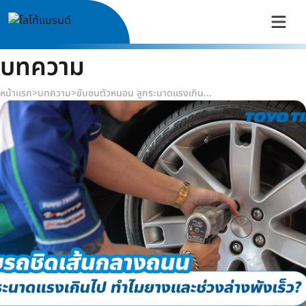
บทความ
หน้าแรก
>
บทความ
>
ขับชนตัวหนอน ลูกระนาดแรงเกินไป ทำไมยางและช่วงล่างพังเร็ว?