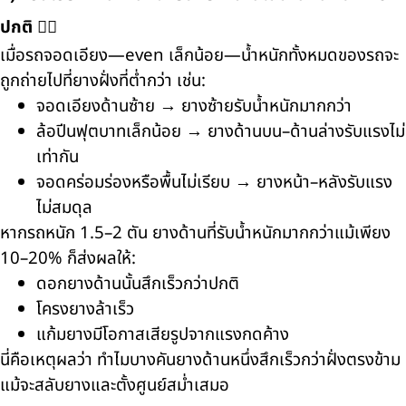
ปกติ 🏋️‍♂️
เมื่อรถจอดเอียง—even เล็กน้อย—น้ำหนักทั้งหมดของรถจะ
ถูกถ่ายไปที่ยางฝั่งที่ต่ำกว่า เช่น:
จอดเอียงด้านซ้าย → ยางซ้ายรับน้ำหนักมากกว่า
ล้อปีนฟุตบาทเล็กน้อย → ยางด้านบน–ด้านล่างรับแรงไม่
เท่ากัน
จอดคร่อมร่องหรือพื้นไม่เรียบ → ยางหน้า–หลังรับแรง
ไม่สมดุล
หากรถหนัก 1.5–2 ตัน ยางด้านที่รับน้ำหนักมากกว่าแม้เพียง
10–20% ก็ส่งผลให้:
ดอกยางด้านนั้นสึกเร็วกว่าปกติ
โครงยางล้าเร็ว
แก้มยางมีโอกาสเสียรูปจากแรงกดค้าง
นี่คือเหตุผลว่า ทำไมบางคันยางด้านหนึ่งสึกเร็วกว่าฝั่งตรงข้าม
แม้จะสลับยางและตั้งศูนย์สม่ำเสมอ