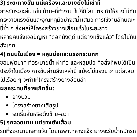
3) ระยะทางสั้น แต่เครื่องและยางยังไม่เข้าที่
การขับระยะสั้น เช่น บ้าน–ที่ทำงาน ไม่กี่กิโลเมตร ทำให้ยางไม่ทัน
กระจายแรงดันและอุณหภูมิอย่างสม่ำเสมอ การใช้งานลักษณะ
นี้ซ้ำ ๆ ส่งผลให้โครงสร้างยางเสื่อมเร็วในระยะยาว
หลายคนจึงเจอปัญหา “ดอกยังดูดี แต่ยางแข็งแล้ว” โดยไม่ทัน
สังเกต
4) ถนนในเมือง = หลุมบ่อและแรงกระแทก
ขอบฟุตบาท ท่อระบายน้ำ ฝาท่อ และหลุมบ่อ คือสิ่งที่พบได้เป็น
ประจำในเมือง การขับผ่านสิ่งเหล่านี้ แม้จะไม่แรงมาก แต่สะสม
ไปเรื่อย ๆ จะทำให้โครงสร้างยางอ่อนล้า
ผลกระทบที่อาจเกิดขึ้น:
ยางบวม
โครงสร้างยางเสียรูป
รถเริ่มสั่นหรือดึงซ้าย–ขวา
5) รถจอดนาน แต่ยางยังเสื่อม
รถที่จอดนานหลายวัน โดยเฉพาะกลางแจ้ง ยางจะรับน้ำหนักรถ