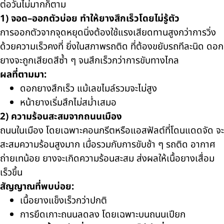
ต่อวันไม่มากก็ตาม
1) จอด–ออกตัวบ่อย ทำให้ยางสึกเร็วโดยไม่รู้ตัว
การออกตัวจากจุดหยุดนิ่งต้องใช้แรงเสียดทานสูงกว่าการวิ่ง
ด้วยความเร็วคงที่ ยิ่งในสภาพรถติด ที่ต้องขยับรถทีละนิด ดอก
ยางจะถูกเสียดสีซ้ำ ๆ จนสึกเร็วกว่าการขับทางไกล
ผลที่ตามมา:
ดอกยางสึกเร็ว แม้เลขไมล์รวมจะไม่สูง
หน้ายางเริ่มสึกไม่สม่ำเสมอ
2) ความร้อนสะสมจากถนนเมือง
ถนนในเมือง โดยเฉพาะคอนกรีตหรือแอสฟัลต์ที่โดนแดดจัด จะ
สะสมความร้อนสูงมาก เมื่อรวมกับการขับช้า ๆ รถติด อากาศ
ถ่ายเทน้อย ยางจะเกิดความร้อนสะสม ส่งผลให้เนื้อยางเสื่อม
เร็วขึ้น
สัญญาณที่พบบ่อย:
เนื้อยางแข็งเร็วกว่าปกติ
การยึดเกาะถนนลดลง โดยเฉพาะบนถนนเปียก