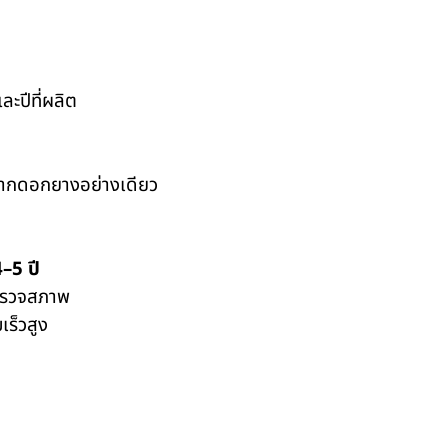
ละปีที่ผลิต
ดูจากดอกยางอย่างเดียว
–5 ปี
ญตรวจสภาพ
เร็วสูง