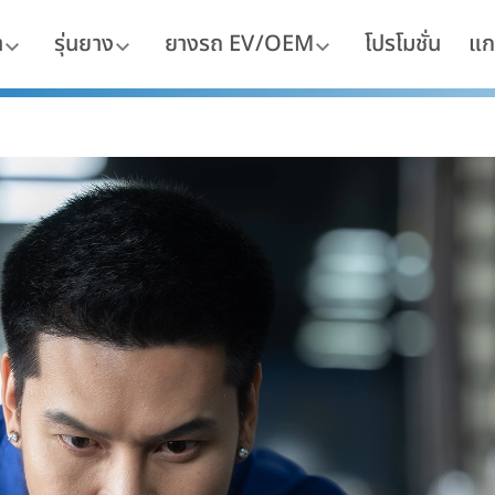
า
รุ่นยาง
ยางรถ EV/OEM
โปรโมชั่น
แก