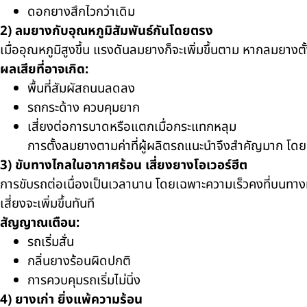
ดอกยางสึกไวกว่าเดิม
2) ลมยางกับอุณหภูมิสัมพันธ์กันโดยตรง
เมื่ออุณหภูมิสูงขึ้น แรงดันลมยางก็จะเพิ่มขึ้นตาม หากลมยางตั
ผลเสียที่อาจเกิด:
พื้นที่สัมผัสถนนลดลง
รถกระด้าง ควบคุมยาก
เสี่ยงต่อการบาดหรือแตกเมื่อกระแทกหลุม
การตั้งลมยางตามค่าที่ผู้ผลิตรถแนะนำจึงสำคัญมาก โด
3) ขับทางไกลในอากาศร้อน เสี่ยงยางโอเวอร์ฮีต
การขับรถต่อเนื่องเป็นเวลานาน โดยเฉพาะความเร็วคงที่บนทาง
เสี่ยงจะเพิ่มขึ้นทันที
สัญญาณเตือน:
รถเริ่มสั่น
กลิ่นยางร้อนผิดปกติ
การควบคุมรถเริ่มไม่นิ่ง
4) ยางเก่า ยิ่งแพ้ความร้อน