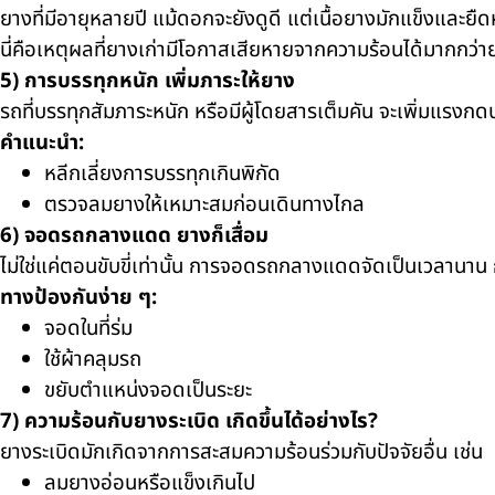
ยางที่มีอายุหลายปี แม้ดอกจะยังดูดี แต่เนื้อยางมักแข็งและยื
นี่คือเหตุผลที่ยางเก่ามีโอกาสเสียหายจากความร้อนได้มากกว่า
5) การบรรทุกหนัก เพิ่มภาระให้ยาง
รถที่บรรทุกสัมภาระหนัก หรือมีผู้โดยสารเต็มคัน จะเพิ่มแรงกด
คำแนะนำ:
หลีกเลี่ยงการบรรทุกเกินพิกัด
ตรวจลมยางให้เหมาะสมก่อนเดินทางไกล
6) จอดรถกลางแดด ยางก็เสื่อม
ไม่ใช่แค่ตอนขับขี่เท่านั้น การจอดรถกลางแดดจัดเป็นเวลานาน
ทางป้องกันง่าย ๆ:
จอดในที่ร่ม
ใช้ผ้าคลุมรถ
ขยับตำแหน่งจอดเป็นระยะ
7) ความร้อนกับยางระเบิด เกิดขึ้นได้อย่างไร?
ยางระเบิดมักเกิดจากการสะสมความร้อนร่วมกับปัจจัยอื่น เช่น
ลมยางอ่อนหรือแข็งเกินไป