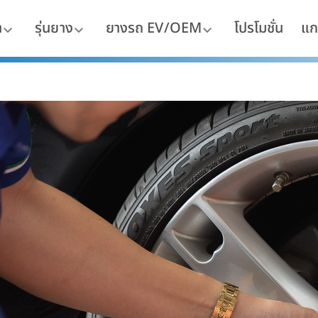
า
รุ่นยาง
ยางรถ EV/OEM
โปรโมชั่น
แก