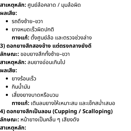
สาเหตุหลัก:
ศูนย์ล้อคลาด / มุมล้อผิด
ผลเสีย:
รถดึงซ้าย–ขวา
ยางหมดเร็วผิดปกติ
ทางแก้:
ตั้งศูนย์ล้อ และตรวจช่วงล่าง
3) ดอกยางสึกสองข้าง แต่ตรงกลางยังดี
ลักษณะ:
ขอบยางสึกทั้งซ้าย–ขวา
สาเหตุหลัก:
ลมยางอ่อนเกินไป
ผลเสีย:
ยางร้อนเร็ว
กินน้ำมัน
เสี่ยงยางบาดหรือบวม
ทางแก้:
เติมลมยางให้เหมาะสม และเช็กสม่ำเสมอ
4) ดอกยางสึกเป็นลอน (Cupping / Scalloping)
ลักษณะ:
หน้ายางเป็นคลื่น ๆ เสียงดัง
สาเหตุหลัก: