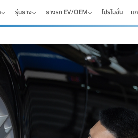
า
รุ่นยาง
ยางรถ EV/OEM
โปรโมชั่น
แก