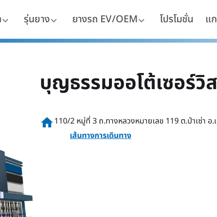
า
รุ่นยาง
ยางรถ EV/OEM
โปรโมชั่น
แก
บุญธรรมออโต้เซอร์วิ
home
110/2 หมู่ที่ 3 ถ.ทางหลวงหมายเลข 119 ต.ป่าเซ่า อ.เ
เส้นทางการเดินทาง