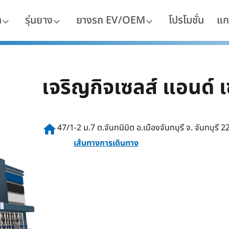
า
รุ่นยาง
ยางรถ EV/OEM
โปรโมชั่น
แก
เจริญกิจเซลส์ แอนด์ เ
home
47/1-2 ม.7 ต.จันทนิมิต อ.เมืองจันทบุรี จ. จันทบุรี 
เส้นทางการเดินทาง