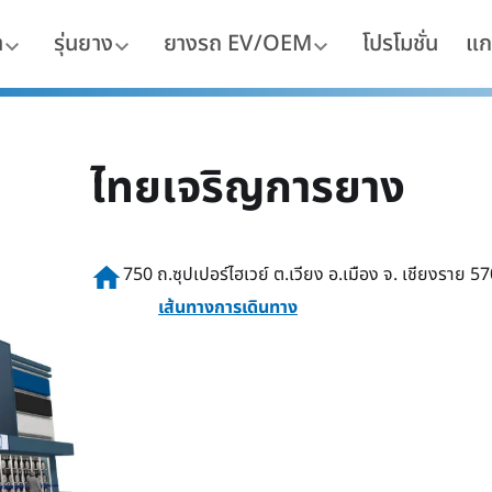
า
รุ่นยาง
ยางรถ EV/OEM
โปรโมชั่น
แก
ไทยเจริญการยาง
home
750 ถ.ซุปเปอร์ไฮเวย์ ต.เวียง อ.เมือง จ. เชียงราย 5
เส้นทางการเดินทาง