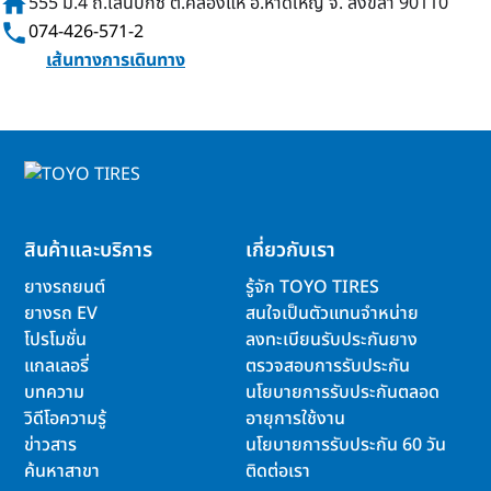
home
555 ม.4 ถ.เส้นบิ๊กซี ต.คลองแห อ.หาดใหญ่ จ. สงขลา 90110
phone
074-426-571-2
เส้นทางการเดินทาง
สินค้าและบริการ
เกี่ยวกับเรา
ยางรถยนต์
รู้จัก TOYO TIRES
ยางรถ EV
สนใจเป็นตัวแทนจำหน่าย
โปรโมชั่น
ลงทะเบียนรับประกันยาง
แกลเลอรี่
ตรวจสอบการรับประกัน
บทความ
นโยบายการรับประกันตลอด
วิดีโอความรู้
อายุการใช้งาน
ข่าวสาร
นโยบายการรับประกัน 60 วัน
ค้นหาสาขา
ติดต่อเรา