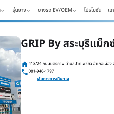
า
รุ่นยาง
ยางรถ EV/OEM
โปรโมชั่น
แก
GRIP By สระบุรีแม็กซ์
home
413/24 ถนนมิตรภาพ ตำบลปากเพรียว อำเภอเมือง จ.
phone
081-946-1797
เส้นทางการเดินทาง