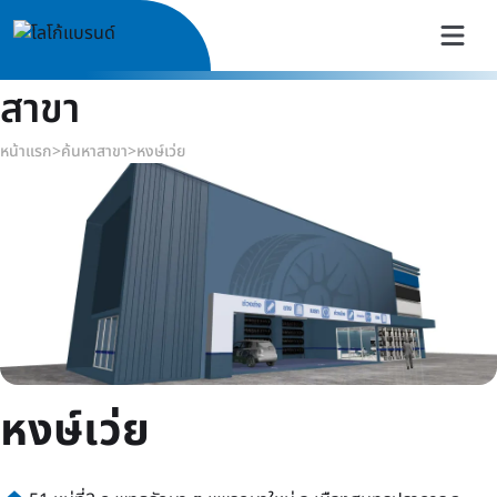
สาขา
หน้าแรก
>
ค้นหาสาขา
>
หงษ์เว่ย
หงษ์เว่ย