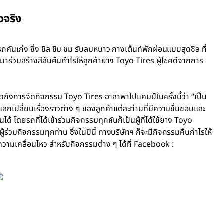
วจริง
ันเก่ง ซิ่ง ชิล ชิม ชม รับลมหนาว กางเต็นท์พักผ่อนแบบสุดชิล ที่
าร่วมสร้างสีสันคืนกำไรให้ลูกค้ายาง Toyo Tires ผู้โชคดีจากการ
าวถึงการจัดกิจกรรม Toyo Tires อาสาพาไปแคมป์ในครั้งนี้ว่า “เป็น
มแลกเปลี่ยนเรื่องราวต่าง ๆ ของลูกค้าแต่ละท่านที่มีความชื่นชอบและ
้ โดยรถที่ได้เข้าร่วมกิจกรรมทุกคันก็เป็นผู้ที่ได้ใช้ยาง Toyo
ร่วมกิจกรรมทุกท่าน ซึ่งในปีนี้ ทางบริษัทฯ ก็จะมีกิจกรรมคืนกำไรให้
วามเคลื่อนไหว สำหรับกิจกรรมต่าง ๆ ได้ที่ Facebook :