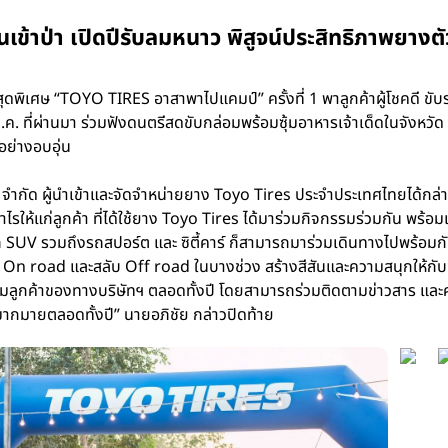
ข้าป่า เปิดปีรับลมหนาว พิสูจน์ประสิทธิภาพยางตั
พิเศษ “TOYO TIRES อาสาพาไปแคมป์” ครั้งที่ 1 พาลูกค้าผู้โชคดี ขับรถค
 ที่ผ่านมา ร่วมฟังดนตรีสดขับกล่อมพร้อมซุ้มอาหารเจ้าเด็ดในจังหวัด ม
้อย่างอบอุ่น
ยล จำกัด ผู้นำเข้าและจัดจำหน่ายยาง Toyo Tires ประจำประเทศไทยได้กล่
กำไรให้แก่ลูกค้า ที่ได้ใช้ยาง Toyo Tires ได้มาร่วมกิจกรรมร่วมกัน พร้อ
รถ SUV รวมถึงรถสปอร์ต และ ซิตี้คาร์ ก็สามารถมาร่วมเดินทางไปพร้อมกันได
บ On road และสลับ Off road ในบางช่วง สร้างสีสันและความสนุกให้กับผู้
ุ่มลูกค้าของทางบริษัทฯ ตลอดทั้งปี โดยสามารถร่วมติดตามข่าวสาร และค
มากมายตลอดทั้งปี” นายอภิชัย กล่าวปิดท้าย