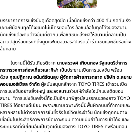
บรรยากาศการแข่งขันดุเดือดสุดขีด เมื่อนักแข่งกว่า 400 คัน กดคันเร่ง
ปะทะฝีมือกันทุกโค้งชนิดไม่มีใครยอมใคร ล้อชนล้อในทุกโค้งของสนาม
นักแข่งแต่ละคนต่างขับเคี่ยวกันเพื่อชัยชนะ ส่งผลให้สนามนี้กลายเป็น
อีเวนต์สุดร้อนแรงที่ดึงดูดแฟนมอเตอร์สปอร์ตเข้าร่วมชมและเชียร์อย่าง
ล้นหลาม
ในงานนี้ได้รับเกียรติจาก
นายสรวงศ์ เทียนทอง รัฐมนตรีว่าการ
กระทรวงการท่องเที่ยวและกีฬา
เป็นประธานเปิดการแข่งขัน พร้อม
ด้วย
คุณปฏิภาณ อนันต์รัตนสุข ผู้จัดการฝ่ายการตลาด บริษัท ต.สยาม
คอมเมอร์เชียล จำกัด
ผู้สนับสนุนหลักจาก TOYO TIRES เข้าร่วมเปิด
การแข่งขันอย่างยิ่งใหญ่ และลงสนามร่วมให้กำลังใจนักแข่งติดขอบ
สนาม "การแข่งขันครั้งนี้ถือเป็นอีกบทพิสูจน์สมรรถนะของยาง TOYO
TIRES ได้อย่างดีเยี่ยม เพราะสนามเฉพาะกิจนี้มีพื้นผิวถนนที่ท้าทายและ
หลากหลายไม่ต่างจากการขับขี่จริงในชีวิตประจำวัน นักแข่งทุกคนต่าง
เชื่อมั่นในประสิทธิภาพการยึดเกาะถนน ความแม่นยำในการเข้าโค้ง และ
ระยะเบรกที่ดีเยี่ยมอันเป็นจุดเด่นของยาง TOYO TIRES ที่พร้อมตอบ