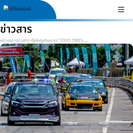
ข่าวสาร
หน้าแรก
>
ข่าวสาร
>
ยิ่งใหญ่เกินคาด! TOYO TIRES นำทัพนักแข่งซิ่งสนั่นปิดเมือง โชว์สมรรถนะยางในสนามแข่งเฉพาะกิจครั้งแรก จ.อุตรดิตถ์