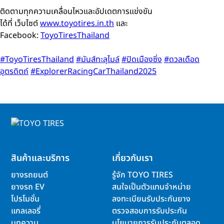
ติดตามทุกความเคลื่อนไหวและอัปเดตการแข่งขัน
ได้ที่
เว็บไซต์
www.toyotires.in.th
และ
Facebook:
ToyoTiresThailand
#ToyoTiresThailand
#มันส์ทะลุไมล์
#ปิดเมืองซิ่ง
#ดวลเดือด
อุตรดิตถ์
#ExplorerRacingCarThailand2025
สินค้าและบริการ
เกี่ยวกับเรา
ยางรถยนต์
รู้จัก TOYO TIRES
ยางรถ EV
สนใจเป็นตัวแทนจำหน่าย
โปรโมชั่น
ลงทะเบียนรับประกันยาง
แกลเลอรี่
ตรวจสอบการรับประกัน
บทความ
นโยบายการรับประกันตลอด