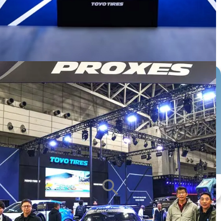
หน้ายาง
ซีรีส์ยาง
ขนาดกะทะล้อ
ALL
ALL
ALL
search