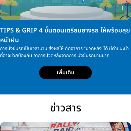
TIPS & GRIP 4 ขั้นตอนเตรียมยางรถ ให้พร้อมลุย
หน้าฝน
การนั่งขับรถเป็นเวลานาน ส่งผลให้เกิดอาการ “ปวดหลัง“ได้ มีคำแนะนำ
ที่อาจช่วยป้องกัน อาการปวดหลังจากการ นั่งขับรถนานมาก
เพิ่มเติม
ข่าวสาร