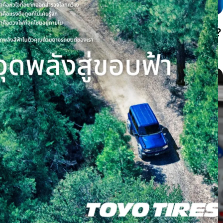
ยางสึกตรงกลางหรือสึกขอบสองด้านเกิดจากอะไร?
เช็กลมยางก่อนต้องเปลี่ยนยาง