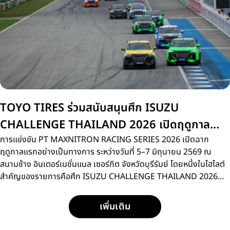
TOYO TIRES ร่วมสนับสนุนศึก ISUZU
CHALLENGE THAILAND 2026 เปิดฤดูกาล
สนามแรกที่บุรีรัมย์
การแข่งขัน PT MAXNITRON RACING SERIES 2026 เปิดฉาก
ฤดูกาลแรกอย่างเป็นทางการ ระหว่างวันที่ 5–7 มิถุนายน 2569 ณ
สนามช้าง อินเตอร์เนชั่นแนล เซอร์กิต จังหวัดบุรีรัมย์ โดยหนึ่งในไฮไลต์
สำคัญของรายการคือศึก ISUZU CHALLENGE THAILAND 2026
การแข่งขันรถกระบะแบบวันเมคเรซ ที่เปิดโอกาสให้นักแข่งหน้าใหม่กว่า
15 คน ได้ลงสนามประชันความเร็วด้วยรถแข่ง ISUZU D-MAX
เพิ่มเติม
SPACECAB 2.2 Ddi MAXFORCE ภายใต้มาตรฐานการแข่งขัน
เดียวกัน