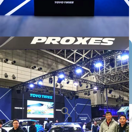
หน้ายาง
ซีรีส์ยาง
ขนาดกะทะล้อ
ALL
ALL
ALL
search