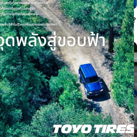
ยางสึกตรงกลางหรือสึกขอบสองด้านเกิดจากอะไร?
เช็กลมยางก่อนต้องเปลี่ยนยาง