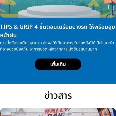
TIPS & GRIP 4 ขั้นตอนเตรียมยางรถ ให้พร้อมลุย
หน้าฝน
การนั่งขับรถเป็นเวลานาน ส่งผลให้เกิดอาการ “ปวดหลัง“ได้ มีคำแนะนำ
ที่อาจช่วยป้องกัน อาการปวดหลังจากการ นั่งขับรถนานมาก
เพิ่มเติม
ข่าวสาร