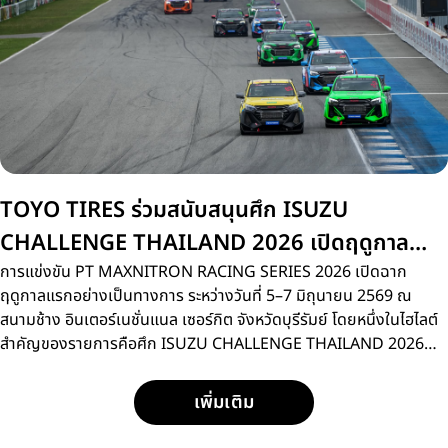
TOYO TIRES ร่วมสนับสนุนศึก ISUZU
CHALLENGE THAILAND 2026 เปิดฤดูกาล
สนามแรกที่บุรีรัมย์
การแข่งขัน PT MAXNITRON RACING SERIES 2026 เปิดฉาก
ฤดูกาลแรกอย่างเป็นทางการ ระหว่างวันที่ 5–7 มิถุนายน 2569 ณ
สนามช้าง อินเตอร์เนชั่นแนล เซอร์กิต จังหวัดบุรีรัมย์ โดยหนึ่งในไฮไลต์
สำคัญของรายการคือศึก ISUZU CHALLENGE THAILAND 2026
การแข่งขันรถกระบะแบบวันเมคเรซ ที่เปิดโอกาสให้นักแข่งหน้าใหม่กว่า
15 คน ได้ลงสนามประชันความเร็วด้วยรถแข่ง ISUZU D-MAX
เพิ่มเติม
SPACECAB 2.2 Ddi MAXFORCE ภายใต้มาตรฐานการแข่งขัน
เดียวกัน