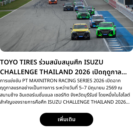
TOYO TIRES ร่วมสนับสนุนศึก ISUZU
CHALLENGE THAILAND 2026 เปิดฤดูกาล
สนามแรกที่บุรีรัมย์
การแข่งขัน PT MAXNITRON RACING SERIES 2026 เปิดฉาก
ฤดูกาลแรกอย่างเป็นทางการ ระหว่างวันที่ 5–7 มิถุนายน 2569 ณ
สนามช้าง อินเตอร์เนชั่นแนล เซอร์กิต จังหวัดบุรีรัมย์ โดยหนึ่งในไฮไลต์
สำคัญของรายการคือศึก ISUZU CHALLENGE THAILAND 2026
การแข่งขันรถกระบะแบบวันเมคเรซ ที่เปิดโอกาสให้นักแข่งหน้าใหม่กว่า
15 คน ได้ลงสนามประชันความเร็วด้วยรถแข่ง ISUZU D-MAX
เพิ่มเติม
SPACECAB 2.2 Ddi MAXFORCE ภายใต้มาตรฐานการแข่งขัน
เดียวกัน