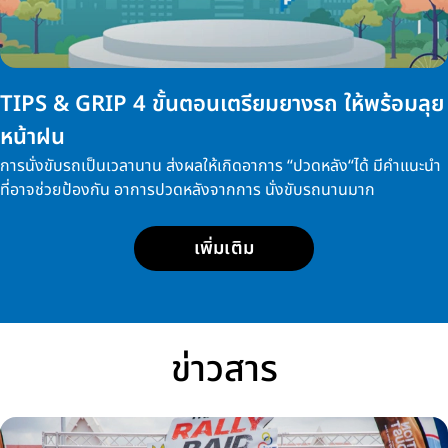
TIPS & GRIP 4 ขั้นตอนเตรียมยางรถ ให้พร้อมลุย
หน้าฝน
การนั่งขับรถเป็นเวลานาน ส่งผลให้เกิดอาการ “ปวดหลัง“ได้ มีคำแนะนำ
ที่อาจช่วยป้องกัน อาการปวดหลังจากการ นั่งขับรถนานมาก
เพิ่มเติม
ข่าวสาร