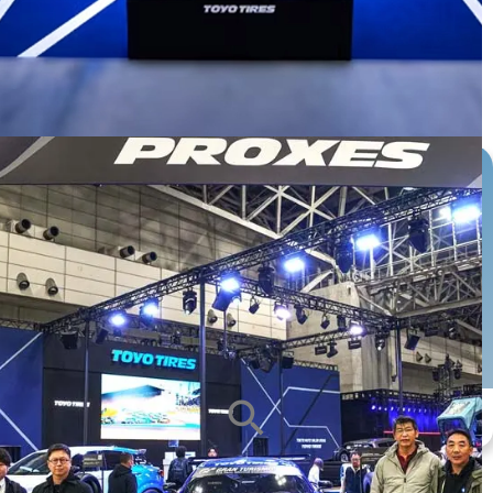
หน้ายาง
ซีรีส์ยาง
ขนาดกะทะล้อ
ALL
ALL
ALL
search