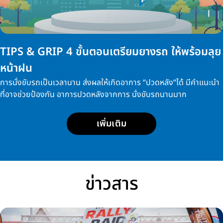
TIPS & GRIP 4 ขั้นตอนเตรียมยางรถ ให้พร้อมลุย
หน้าฝน
การนั่งขับรถเป็นเวลานาน ส่งผลให้เกิดอาการ “ปวดหลัง“ได้ มีคำแนะนำ
ที่อาจช่วยป้องกัน อาการปวดหลังจากการ นั่งขับรถนานมาก
เพิ่มเติม
ข่าวสาร