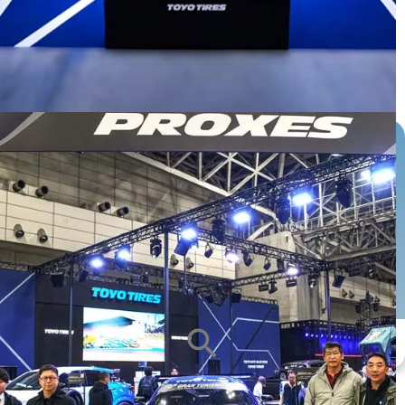
หน้ายาง
ซีรีส์ยาง
ขนาดกะทะล้อ
ALL
ALL
ALL
search