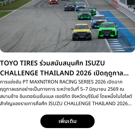
TOYO TIRES ร่วมสนับสนุนศึก ISUZU
CHALLENGE THAILAND 2026 เปิดฤดูกาล
สนามแรกที่บุรีรัมย์
การแข่งขัน PT MAXNITRON RACING SERIES 2026 เปิดฉาก
ฤดูกาลแรกอย่างเป็นทางการ ระหว่างวันที่ 5–7 มิถุนายน 2569 ณ
สนามช้าง อินเตอร์เนชั่นแนล เซอร์กิต จังหวัดบุรีรัมย์ โดยหนึ่งในไฮไลต์
สำคัญของรายการคือศึก ISUZU CHALLENGE THAILAND 2026
การแข่งขันรถกระบะแบบวันเมคเรซ ที่เปิดโอกาสให้นักแข่งหน้าใหม่กว่า
15 คน ได้ลงสนามประชันความเร็วด้วยรถแข่ง ISUZU D-MAX
เพิ่มเติม
SPACECAB 2.2 Ddi MAXFORCE ภายใต้มาตรฐานการแข่งขัน
เดียวกัน