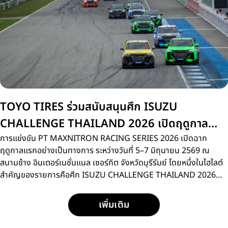
TOYO TIRES ร่วมสนับสนุนศึก ISUZU
CHALLENGE THAILAND 2026 เปิดฤดูกาล
สนามแรกที่บุรีรัมย์
การแข่งขัน PT MAXNITRON RACING SERIES 2026 เปิดฉาก
ฤดูกาลแรกอย่างเป็นทางการ ระหว่างวันที่ 5–7 มิถุนายน 2569 ณ
สนามช้าง อินเตอร์เนชั่นแนล เซอร์กิต จังหวัดบุรีรัมย์ โดยหนึ่งในไฮไลต์
สำคัญของรายการคือศึก ISUZU CHALLENGE THAILAND 2026
การแข่งขันรถกระบะแบบวันเมคเรซ ที่เปิดโอกาสให้นักแข่งหน้าใหม่กว่า
15 คน ได้ลงสนามประชันความเร็วด้วยรถแข่ง ISUZU D-MAX
เพิ่มเติม
SPACECAB 2.2 Ddi MAXFORCE ภายใต้มาตรฐานการแข่งขัน
เดียวกัน