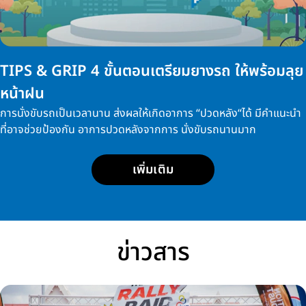
TIPS & GRIP 4 ขั้นตอนเตรียมยางรถ ให้พร้อมลุย
หน้าฝน
การนั่งขับรถเป็นเวลานาน ส่งผลให้เกิดอาการ “ปวดหลัง“ได้ มีคำแนะนำ
ที่อาจช่วยป้องกัน อาการปวดหลังจากการ นั่งขับรถนานมาก
เพิ่มเติม
ข่าวสาร