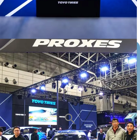
หน้ายาง
ซีรีส์ยาง
ขนาดกะทะล้อ
ALL
ALL
ALL
search