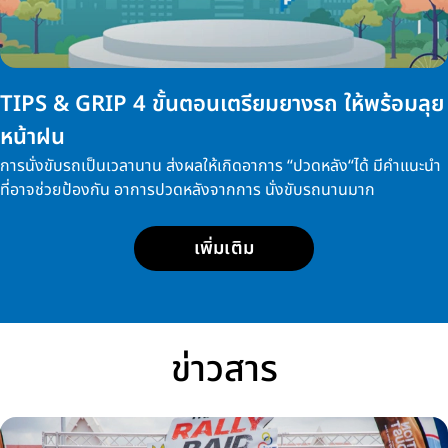
TIPS & GRIP 4 ขั้นตอนเตรียมยางรถ ให้พร้อมลุย
หน้าฝน
การนั่งขับรถเป็นเวลานาน ส่งผลให้เกิดอาการ “ปวดหลัง“ได้ มีคำแนะนำ
ที่อาจช่วยป้องกัน อาการปวดหลังจากการ นั่งขับรถนานมาก
เพิ่มเติม
ข่าวสาร