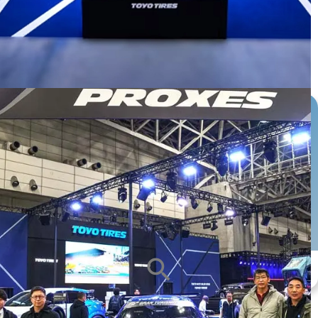
หน้ายาง
ซีรีส์ยาง
ขนาดกะทะล้อ
ALL
ALL
ALL
search