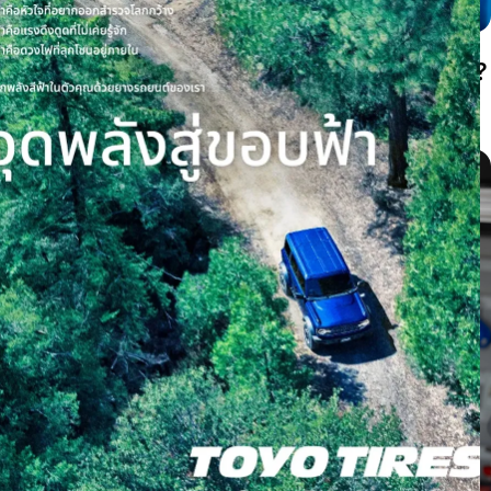
ยางสึกตรงกลางหรือสึกขอบสองด้านเกิดจากอะไร?
เช็กลมยางก่อนต้องเปลี่ยนยาง