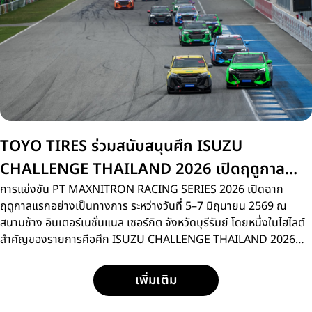
TOYO TIRES ร่วมสนับสนุนศึก ISUZU
CHALLENGE THAILAND 2026 เปิดฤดูกาล
สนามแรกที่บุรีรัมย์
การแข่งขัน PT MAXNITRON RACING SERIES 2026 เปิดฉาก
ฤดูกาลแรกอย่างเป็นทางการ ระหว่างวันที่ 5–7 มิถุนายน 2569 ณ
สนามช้าง อินเตอร์เนชั่นแนล เซอร์กิต จังหวัดบุรีรัมย์ โดยหนึ่งในไฮไลต์
สำคัญของรายการคือศึก ISUZU CHALLENGE THAILAND 2026
การแข่งขันรถกระบะแบบวันเมคเรซ ที่เปิดโอกาสให้นักแข่งหน้าใหม่กว่า
15 คน ได้ลงสนามประชันความเร็วด้วยรถแข่ง ISUZU D-MAX
เพิ่มเติม
SPACECAB 2.2 Ddi MAXFORCE ภายใต้มาตรฐานการแข่งขัน
เดียวกัน