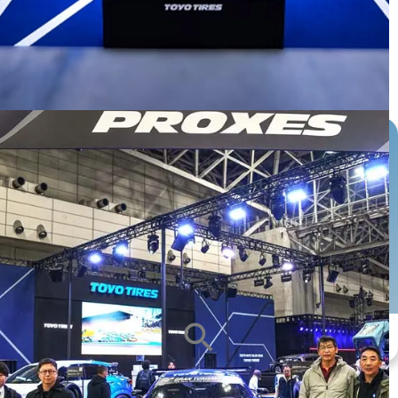
หน้ายาง
ซีรีส์ยาง
ขนาดกะทะล้อ
ALL
ALL
ALL
search