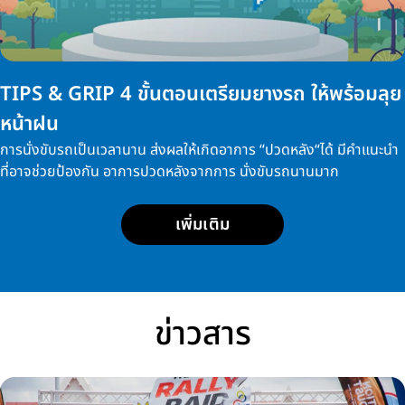
TIPS & GRIP 4 ขั้นตอนเตรียมยางรถ ให้พร้อมลุย
หน้าฝน
การนั่งขับรถเป็นเวลานาน ส่งผลให้เกิดอาการ “ปวดหลัง“ได้ มีคำแนะนำ
ที่อาจช่วยป้องกัน อาการปวดหลังจากการ นั่งขับรถนานมาก
เพิ่มเติม
ข่าวสาร