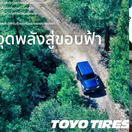
ยางสึกตรงกลางหรือสึกขอบสองด้านเกิดจากอะไร?
เช็กลมยางก่อนต้องเปลี่ยนยาง