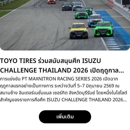
TOYO TIRES ร่วมสนับสนุนศึก ISUZU
CHALLENGE THAILAND 2026 เปิดฤดูกาล
สนามแรกที่บุรีรัมย์
การแข่งขัน PT MAXNITRON RACING SERIES 2026 เปิดฉาก
ฤดูกาลแรกอย่างเป็นทางการ ระหว่างวันที่ 5–7 มิถุนายน 2569 ณ
สนามช้าง อินเตอร์เนชั่นแนล เซอร์กิต จังหวัดบุรีรัมย์ โดยหนึ่งในไฮไลต์
สำคัญของรายการคือศึก ISUZU CHALLENGE THAILAND 2026
การแข่งขันรถกระบะแบบวันเมคเรซ ที่เปิดโอกาสให้นักแข่งหน้าใหม่กว่า
15 คน ได้ลงสนามประชันความเร็วด้วยรถแข่ง ISUZU D-MAX
เพิ่มเติม
SPACECAB 2.2 Ddi MAXFORCE ภายใต้มาตรฐานการแข่งขัน
เดียวกัน