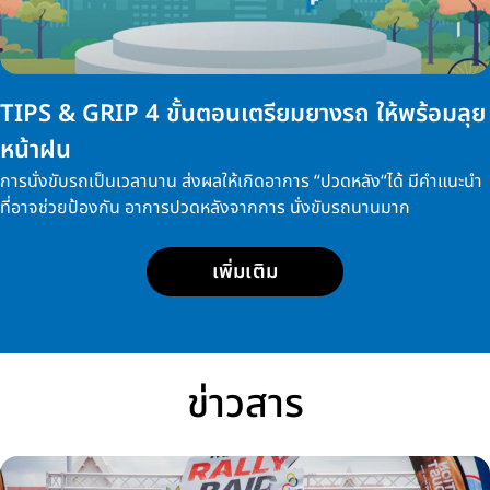
TIPS & GRIP 4 ขั้นตอนเตรียมยางรถ ให้พร้อมลุย
หน้าฝน
การนั่งขับรถเป็นเวลานาน ส่งผลให้เกิดอาการ “ปวดหลัง“ได้ มีคำแนะนำ
ที่อาจช่วยป้องกัน อาการปวดหลังจากการ นั่งขับรถนานมาก
เพิ่มเติม
ข่าวสาร