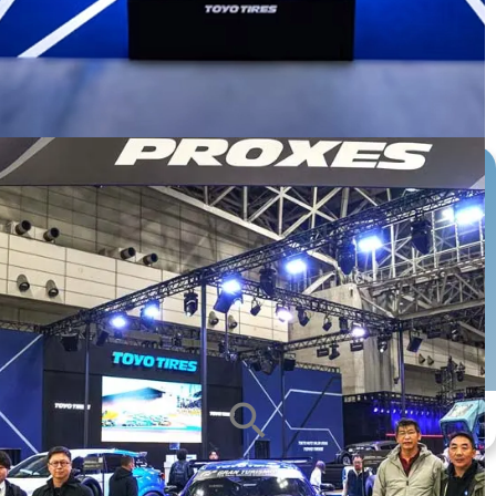
หน้ายาง
ซีรีส์ยาง
ขนาดกะทะล้อ
ALL
ALL
ALL
search