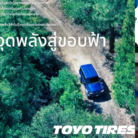
ยางสึกตรงกลางหรือสึกขอบสองด้านเกิดจากอะไร?
เช็กลมยางก่อนต้องเปลี่ยนยาง