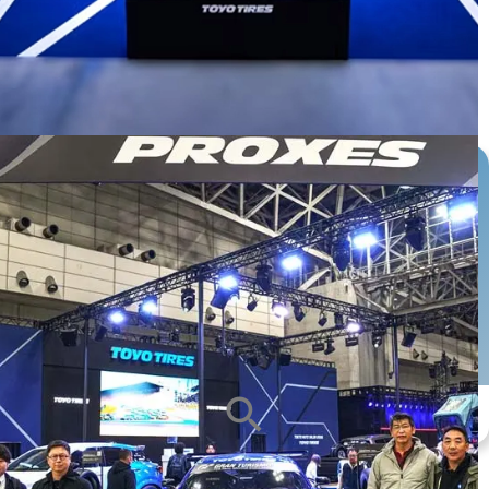
หน้ายาง
ซีรีส์ยาง
ขนาดกะทะล้อ
ALL
ALL
ALL
search