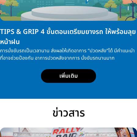
TIPS & GRIP 4 ขั้นตอนเตรียมยางรถ ให้พร้อมลุย
หน้าฝน
การนั่งขับรถเป็นเวลานาน ส่งผลให้เกิดอาการ “ปวดหลัง“ได้ มีคำแนะนำ
ที่อาจช่วยป้องกัน อาการปวดหลังจากการ นั่งขับรถนานมาก
เพิ่มเติม
ข่าวสาร