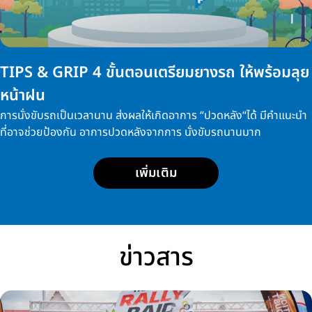
TIPS & GRIP 4 ขั้นตอนเตรียมยางรถ ให้พร้อมลุย
หน้าฝน
การนั่งขับรถเป็นเวลานาน ส่งผลให้เกิดอาการ “ปวดหลัง“ได้ มีคำแนะนำ
ที่อาจช่วยป้องกัน อาการปวดหลังจากการ นั่งขับรถนานมาก
เพิ่มเติม
ข่าวสาร