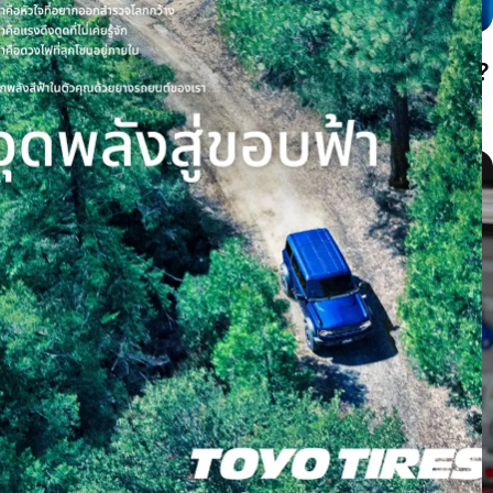
ยางสึกตรงกลางหรือสึกขอบสองด้านเกิดจากอะไร?
เช็กลมยางก่อนต้องเปลี่ยนยาง