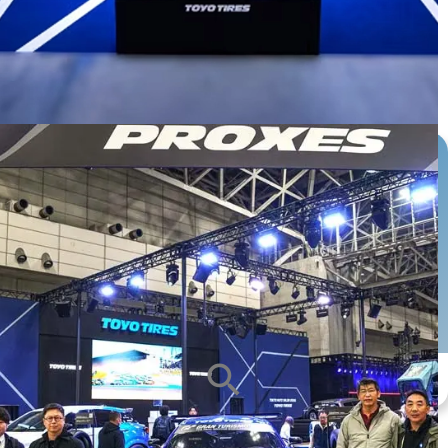
หน้ายาง
ซีรีส์ยาง
ขนาดกะทะล้อ
ALL
ALL
ALL
search