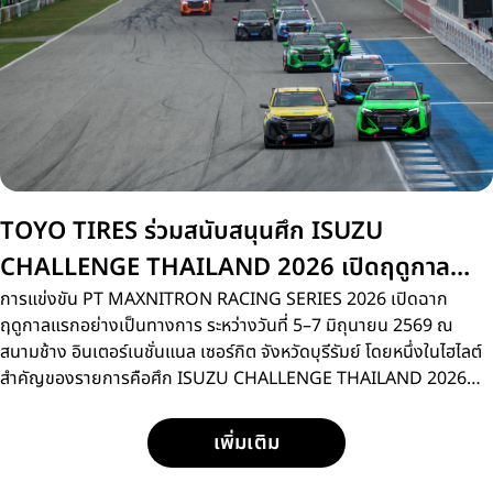
TOYO TIRES ร่วมสนับสนุนศึก ISUZU
CHALLENGE THAILAND 2026 เปิดฤดูกาล
สนามแรกที่บุรีรัมย์
การแข่งขัน PT MAXNITRON RACING SERIES 2026 เปิดฉาก
ฤดูกาลแรกอย่างเป็นทางการ ระหว่างวันที่ 5–7 มิถุนายน 2569 ณ
สนามช้าง อินเตอร์เนชั่นแนล เซอร์กิต จังหวัดบุรีรัมย์ โดยหนึ่งในไฮไลต์
สำคัญของรายการคือศึก ISUZU CHALLENGE THAILAND 2026
การแข่งขันรถกระบะแบบวันเมคเรซ ที่เปิดโอกาสให้นักแข่งหน้าใหม่กว่า
15 คน ได้ลงสนามประชันความเร็วด้วยรถแข่ง ISUZU D-MAX
เพิ่มเติม
SPACECAB 2.2 Ddi MAXFORCE ภายใต้มาตรฐานการแข่งขัน
เดียวกัน