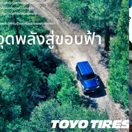
ยางสึกตรงกลางหรือสึกขอบสองด้านเกิดจากอะไร?
เช็กลมยางก่อนต้องเปลี่ยนยาง