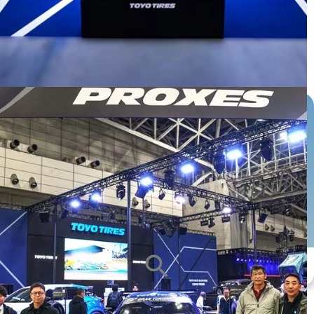
หน้ายาง
ซีรีส์ยาง
ขนาดกะทะล้อ
ALL
ALL
ALL
search