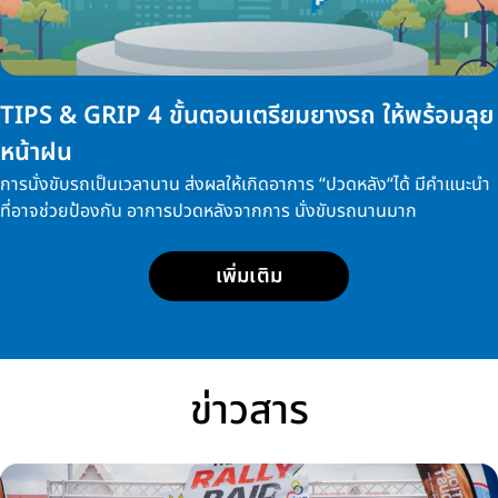
TIPS & GRIP 4 ขั้นตอนเตรียมยางรถ ให้พร้อมลุย
หน้าฝน
การนั่งขับรถเป็นเวลานาน ส่งผลให้เกิดอาการ “ปวดหลัง“ได้ มีคำแนะนำ
ที่อาจช่วยป้องกัน อาการปวดหลังจากการ นั่งขับรถนานมาก
เพิ่มเติม
ข่าวสาร