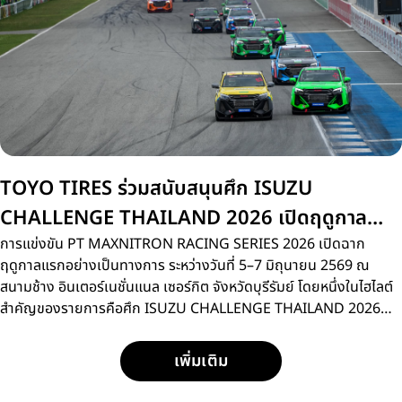
TOYO TIRES ร่วมสนับสนุนศึก ISUZU
CHALLENGE THAILAND 2026 เปิดฤดูกาล
สนามแรกที่บุรีรัมย์
การแข่งขัน PT MAXNITRON RACING SERIES 2026 เปิดฉาก
ฤดูกาลแรกอย่างเป็นทางการ ระหว่างวันที่ 5–7 มิถุนายน 2569 ณ
สนามช้าง อินเตอร์เนชั่นแนล เซอร์กิต จังหวัดบุรีรัมย์ โดยหนึ่งในไฮไลต์
สำคัญของรายการคือศึก ISUZU CHALLENGE THAILAND 2026
การแข่งขันรถกระบะแบบวันเมคเรซ ที่เปิดโอกาสให้นักแข่งหน้าใหม่กว่า
15 คน ได้ลงสนามประชันความเร็วด้วยรถแข่ง ISUZU D-MAX
เพิ่มเติม
SPACECAB 2.2 Ddi MAXFORCE ภายใต้มาตรฐานการแข่งขัน
เดียวกัน